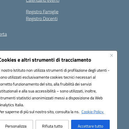
Calendario eventi
Registro Famiglie
Registro Docenti
erta
ilità
Note legali
Cookies e altri strumenti di tracciamento
Il nostro Istituto non utilizza strumenti di profilazione degli utenti -
sono utilizzati esclusivamente cookies tecnici necessari al
corretto funzionamento del sito, alla fruibilità dei servizi
istituzionali e alla sua accessibilità – sono utilizzati, inoltre,
strumenti statistici anonimizzati messi a disposizione da Web
Analytics Italia.
Per saperne di più sul nostro sito, consulta la ns.
Cookie Policy.
Personalizza
Rifiuta tutto
Accettare tutto