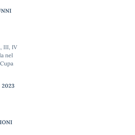
UNNI
 III, IV
la nel
a Cupa
e 2023
ZIONI