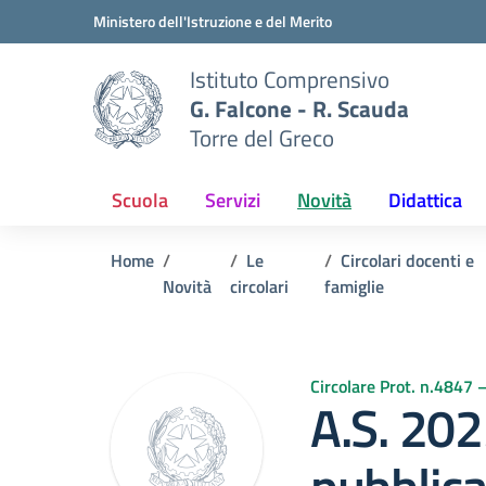
Vai ai contenuti
Vai al menu di navigazione
Vai al footer
Ministero dell'Istruzione e del Merito
Istituto Comprensivo
G. Falcone - R. Scauda
Torre del Greco
Scuola
Servizi
Novità
Didattica
Home
Le
Circolari docenti e
Novità
circolari
famiglie
Circolare Prot. n.4847
A.S. 20