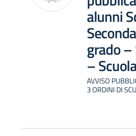
pubblica
alunni S
Secondar
grado – 
– Scuola
AVVISO PUBBLI
3 ORDINI DI SC