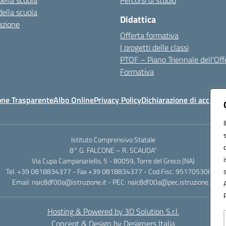
della scuola
Percorsi di studio
della scuola
Didattica
azione
Offerta formativa
I progetti delle classi
PTOF – Piano Triennale dell’Off
Formativa
one Trasparente
Albo Online
Privacy Policy
Dichiarazione di accessib
Istituto Comprensivo Statale
8° G. FALCONE – R. SCAUDA"
Via Cupa Campanariello, 5 - 80059, Torre del Greco (NA)
Tel. +39 0818834377 - Fax +39 0818834377 - Cod.Fisc. 95170530638
Email: naic8df00a@istruzione.it - PEC: naic8df00a@pec.istruzione.it
Hosting & Powered by 3D Solution S.r.l.
Concept & Design by Designers Italia