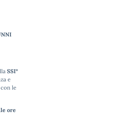
UNNI
lla
SSI°
nza e
 con le
lle ore