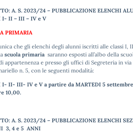
TO: A. S. 2023/24 – PUBBLICAZIONE ELENCHI AL
I- II – III –
IV e V
A PRIMARIA
ica che gli elenchi degli alunni iscritti alle classi I, II,
la
scuola primaria
saranno esposti all’albo della scuo
di appartenenza e presso gli uffici di Segreteria in vi
riello n. 5, con le seguenti modalità:
I- II- III- IV e V a partire da MARTEDI 5 settembr
re 10,00.
O: A. S. 2023/24 – PUBBLICAZIONE ELENCHI SE
 3, 4 e 5
ANNI