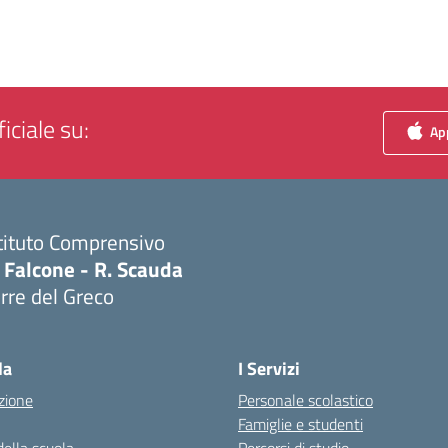
iciale su:
App
tituto Comprensivo
 Falcone - R. Scauda
rre del Greco
Visita la pagina iniziale della scuola
la
I Servizi
zione
Personale scolastico
Famiglie e studenti