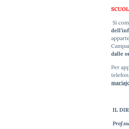
SCUOL
Si comu
dell’in
apparte
Campana
dalle o
Per app
telefon
mariajo
IL DI
Prof.ss