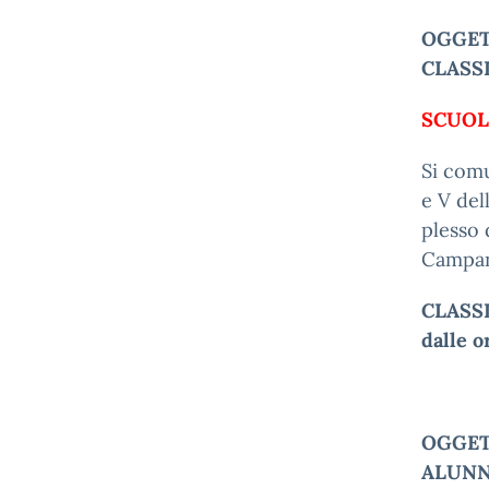
OGGET
CLASSI 
SCUOL
Si comun
e V del
plesso 
Campana
CLASSI 
dalle o
OGGETT
ALUNNI