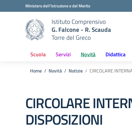
Vai ai contenuti
Vai al menu di navigazione
Vai al footer
Ministero dell'Istruzione e del Merito
Istituto Comprensivo
G. Falcone - R. Scauda
Torre del Greco
Scuola
Servizi
Novità
Didattica
Home
Novità
Notizie
CIRCOLARE INTERNA
CIRCOLARE INTER
DISPOSIZIONI