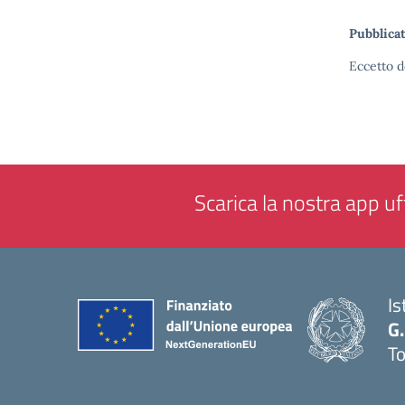
Pubblicat
Eccetto d
Scarica la nostra app uff
Is
G.
To
— 