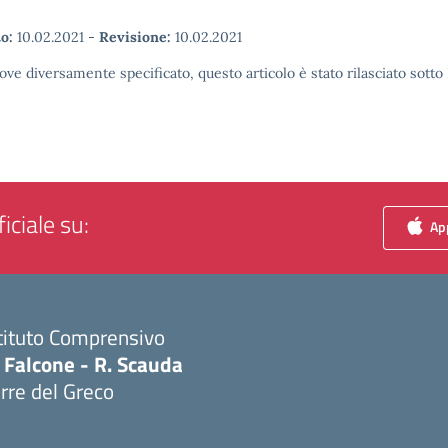
o:
10.02.2021
-
Revisione:
10.02.2021
ove diversamente specificato, questo articolo è stato rilasciato sott
iciale su:
App
tituto Comprensivo
 Falcone - R. Scauda
rre del Greco
Visita la pagina iniziale della scuola