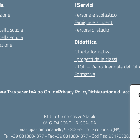
la
I Servizi
zione
Personale scolastico
Famiglie e studenti
della scuola
Percorsi di studio
della scuola
Didattica
azione
Offerta formativa
I progetti delle classi
PTOF – Piano Triennale dell’Off
Formativa
one Trasparente
Albo Online
Privacy Policy
Dichiarazione di accessib
Istituto Comprensivo Statale
8° G. FALCONE – R. SCAUDA"
Via Cupa Campanariello, 5 - 80059, Torre del Greco (NA)
Tel. +39 0818834377 - Fax +39 0818834377 - Cod.Fisc. 95170530638