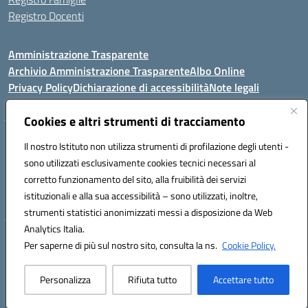
Registro Docenti
Amministrazione Trasparente
Archivio Amministrazione Trasparente
Albo Online
Privacy Policy
Dichiarazione di accessibilità
Note legali
Cookies e altri strumenti di tracciamento
Istituto Comprensivo Statale
Il nostro Istituto non utilizza strumenti di profilazione degli utenti -
8° G. FALCONE – R. SCAUDA"
sono utilizzati esclusivamente cookies tecnici necessari al
Via Cupa Campanariello, 5 - 80059, Torre del Greco (NA)
corretto funzionamento del sito, alla fruibilità dei servizi
Tel. +39 0818834377 - Fax +39 0818834377 - Cod.Fisc. 95170530638
istituzionali e alla sua accessibilità – sono utilizzati, inoltre,
Email: naic8df00a@istruzione.it - PEC: naic8df00a@pec.istruzione.it
strumenti statistici anonimizzati messi a disposizione da Web
Analytics Italia.
Hosting & Powered by 3D Solution S.r.l.
Per saperne di più sul nostro sito, consulta la ns.
Cookie Policy.
Concept & Design by Designers Italia
Personalizza
Rifiuta tutto
Accettare tutto