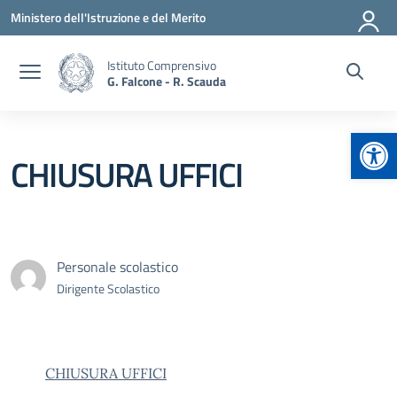
Vai ai contenuti
Vai al menu di navigazione
Vai al footer
Ministero dell'Istruzione e del Merito
Istituto Comprensivo
G. Falcone - R. Scauda
Apr
CHIUSURA UFFICI
Personale scolastico
Dirigente Scolastico
CHIUSURA UFFICI