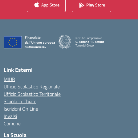
App Store
Play Store
Istituto Comprensivo
G. Falcone - R. Scauda
Torre del Greco
— Visita la pagina iniziale della scuola
Link Esterni
MIUR
Ufficio Scolastico Regionale
Ufficio Scolastico Territoriale
Scuola in Chiaro
Iscrizioni On Line
Invalsi
Comune
La Scuola