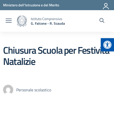
Vai ai contenuti
Vai al menu di navigazione
Vai al footer
Ministero dell'Istruzione e del Merito
Istituto Comprensivo
G. Falcone - R. Scauda
Apr
Chiusura Scuola per Festività
Natalizie
Personale scolastico