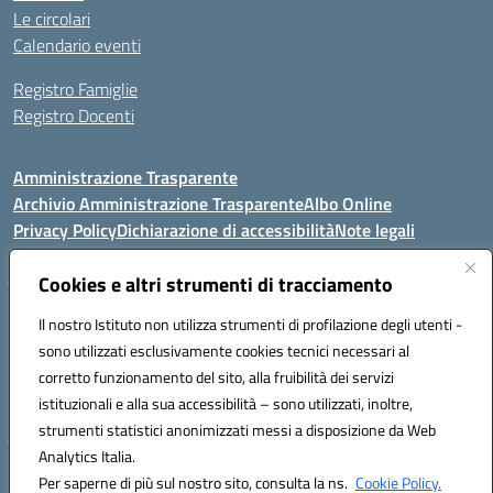
Le circolari
Calendario eventi
Registro Famiglie
Registro Docenti
Amministrazione Trasparente
Archivio Amministrazione Trasparente
Albo Online
Privacy Policy
Dichiarazione di accessibilità
Note legali
Cookies e altri strumenti di tracciamento
Istituto Comprensivo Statale
Il nostro Istituto non utilizza strumenti di profilazione degli utenti -
8° G. FALCONE – R. SCAUDA"
sono utilizzati esclusivamente cookies tecnici necessari al
Via Cupa Campanariello, 5 - 80059, Torre del Greco (NA)
corretto funzionamento del sito, alla fruibilità dei servizi
Tel. +39 0818834377 - Fax +39 0818834377 - Cod.Fisc. 95170530638
istituzionali e alla sua accessibilità – sono utilizzati, inoltre,
Email: naic8df00a@istruzione.it - PEC: naic8df00a@pec.istruzione.it
strumenti statistici anonimizzati messi a disposizione da Web
Analytics Italia.
Hosting & Powered by 3D Solution S.r.l.
Per saperne di più sul nostro sito, consulta la ns.
Cookie Policy.