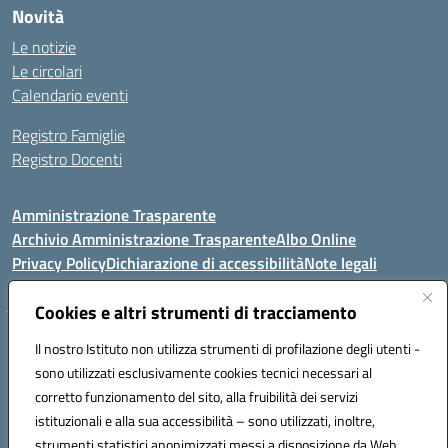
Novità
Le notizie
Le circolari
Calendario eventi
Registro Famiglie
Registro Docenti
Amministrazione Trasparente
Archivio Amministrazione Trasparente
Albo Online
Privacy Policy
Dichiarazione di accessibilità
Note legali
Cookies e altri strumenti di tracciamento
Istituto Comprensivo Statale
Il nostro Istituto non utilizza strumenti di profilazione degli utenti -
8° G. FALCONE – R. SCAUDA"
sono utilizzati esclusivamente cookies tecnici necessari al
Via Cupa Campanariello, 5 - 80059, Torre del Greco (NA)
corretto funzionamento del sito, alla fruibilità dei servizi
Tel. +39 0818834377 - Fax +39 0818834377 - Cod.Fisc. 95170530638
istituzionali e alla sua accessibilità – sono utilizzati, inoltre,
Email: naic8df00a@istruzione.it - PEC: naic8df00a@pec.istruzione.it
strumenti statistici anonimizzati messi a disposizione da Web