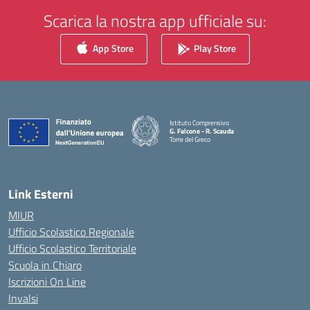
Scarica la nostra app ufficiale su:
App Store
Play Store
Istituto Comprensivo
G. Falcone - R. Scauda
Torre del Greco
— Visita la pagina iniziale della scuola
Link Esterni
MIUR
Ufficio Scolastico Regionale
Ufficio Scolastico Territoriale
Scuola in Chiaro
Iscrizioni On Line
Invalsi