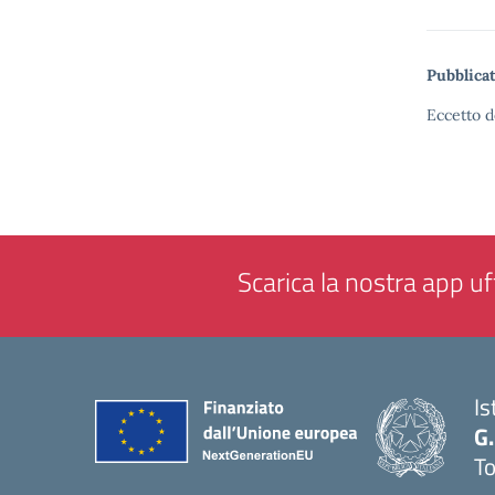
Pubblicat
Eccetto d
Scarica la nostra app uff
Is
G.
To