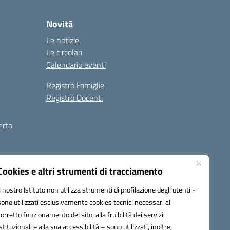
Novità
Le notizie
Le circolari
Calendario eventi
Registro Famiglie
Registro Docenti
erta
ilità
Note legali
Cookies e altri strumenti di tracciamento
Il nostro Istituto non utilizza strumenti di profilazione degli utenti -
sono utilizzati esclusivamente cookies tecnici necessari al
corretto funzionamento del sito, alla fruibilità dei servizi
istituzionali e alla sua accessibilità – sono utilizzati, inoltre,