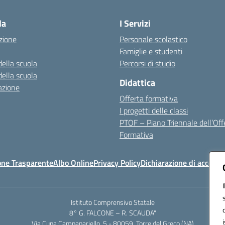
Visita la pagina iniziale della scuola
la
I Servizi
zione
Personale scolastico
Famiglie e studenti
della scuola
Percorsi di studio
della scuola
Didattica
azione
Offerta formativa
I progetti delle classi
PTOF – Piano Triennale dell’Off
Formativa
one Trasparente
Albo Online
Privacy Policy
Dichiarazione di accessib
Istituto Comprensivo Statale
8° G. FALCONE – R. SCAUDA"
Via Cupa Campanariello, 5 - 80059, Torre del Greco (NA)