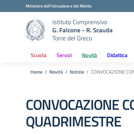
Vai ai contenuti
Vai al menu di navigazione
Vai al footer
Ministero dell'Istruzione e del Merito
Istituto Comprensivo
G. Falcone - R. Scauda
Torre del Greco
Scuola
Servizi
Novità
Didattica
Home
Novità
Notizie
CONVOCAZIONE CONS
CONVOCAZIONE CON
QUADRIMESTRE