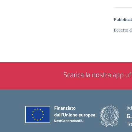
Pubblicat
Eccetto d
Scarica la nostra app uff
Is
G.
To
— 