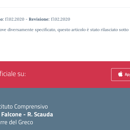
o:
17.02.2020
-
Revisione:
17.02.2020
ove diversamente specificato, questo articolo è stato rilasciato sott
iciale su:
App
tituto Comprensivo
 Falcone - R. Scauda
rre del Greco
Visita la pagina iniziale della scuola