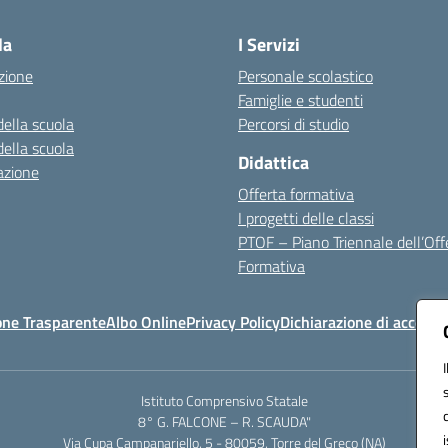
la
I Servizi
zione
Personale scolastico
Famiglie e studenti
della scuola
Percorsi di studio
della scuola
Didattica
azione
Offerta formativa
I progetti delle classi
PTOF – Piano Triennale dell’Off
Formativa
one Trasparente
Albo Online
Privacy Policy
Dichiarazione di accessib
Istituto Comprensivo Statale
8° G. FALCONE – R. SCAUDA"
Via Cupa Campanariello, 5 - 80059, Torre del Greco (NA)