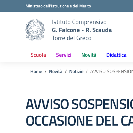
Vai ai contenuti
Vai al menu di navigazione
Vai al footer
Ministero dell'Istruzione e del Merito
Istituto Comprensivo
G. Falcone - R. Scauda
Torre del Greco
Scuola
Servizi
Novità
Didattica
Home
Novità
Notizie
AVVISO SOSPENSION
AVVISO SOSPENSIO
OCCASIONE DEL 