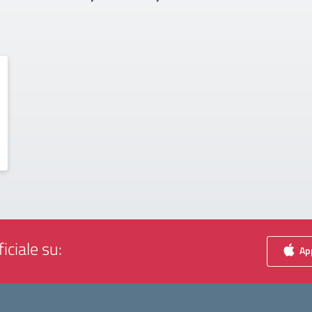
iciale su:
App