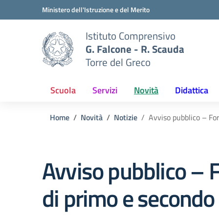
Vai ai contenuti
Vai al menu di navigazione
Vai al footer
Ministero dell'Istruzione e del Merito
Istituto Comprensivo
G. Falcone - R. Scauda
Torre del Greco
Scuola
Servizi
Novità
Didattica
Home
Novità
Notizie
Avviso pubblico – For
Avviso pubblico – F
di primo e secondo