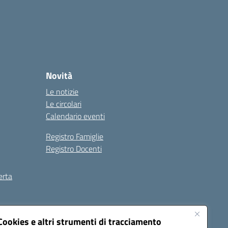
Novità
Le notizie
Le circolari
Calendario eventi
Registro Famiglie
Registro Docenti
erta
ilità
Note legali
Cookies e altri strumenti di tracciamento