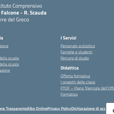
tituto Comprensivo
 Falcone - R. Scauda
rre del Greco
Visita la pagina iniziale della scuola
la
I Servizi
zione
Personale scolastico
Famiglie e studenti
della scuola
Percorsi di studio
della scuola
Didattica
azione
Offerta formativa
I progetti delle classi
PTOF – Piano Triennale dell’Off
Formativa
one Trasparente
Albo Online
Privacy Policy
Dichiarazione di accessib