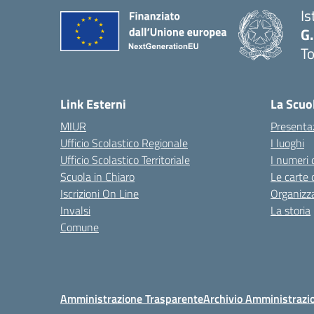
Is
G.
To
— 
Link Esterni
La Scuo
MIUR
Presenta
Ufficio Scolastico Regionale
I luoghi
Ufficio Scolastico Territoriale
I numeri 
Scuola in Chiaro
Le carte 
Iscrizioni On Line
Organizz
Invalsi
La storia
Comune
Amministrazione Trasparente
Archivio Amministrazi