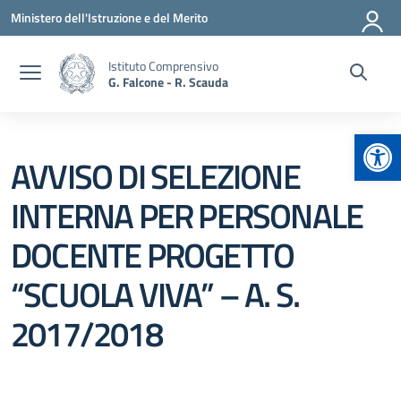
Vai ai contenuti
Vai al menu di navigazione
Vai al footer
Ministero dell'Istruzione e del Merito
Istituto Comprensivo
G. Falcone - R. Scauda
Apr
AVVISO DI SELEZIONE
INTERNA PER PERSONALE
DOCENTE PROGETTO
“SCUOLA VIVA” – A. S.
2017/2018