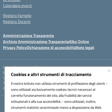
Calendario eventi
Registro Famiglie
Registro Docenti
Amministrazione Trasparente
Archivio Amministrazione Trasparente
Albo Online
Privacy Policy
Dichiarazione di accessibilità
Note legali
Istituto Comprensivo Statale
8° G. FALCONE – R. SCAUDA"
Cookies e altri strumenti di tracciamento
Via Cupa Campanariello, 5 - 80059, Torre del Greco (NA)
Tel. +39 0818834377 - Fax +39 0818834377 - Cod.Fisc. 95170530638
Il nostro Istituto non utilizza strumenti di profilazione degli utenti -
Email: naic8df00a@istruzione.it - PEC: naic8df00a@pec.istruzione.it
sono utilizzati esclusivamente cookies tecnici necessari al
corretto funzionamento del sito, alla fruibilità dei servizi
istituzionali e alla sua accessibilità – sono utilizzati, inoltre,
Hosting & Powered by 3D Solution S.r.l.
strumenti statistici anonimizzati messi a disposizione da Web
Concept & Design by Designers Italia