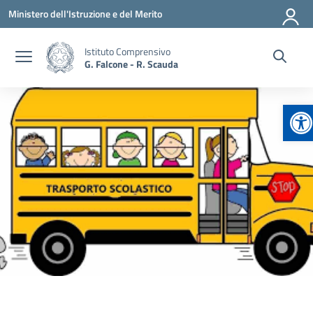
Vai ai contenuti
Vai al menu di navigazione
Vai al footer
Ministero dell'Istruzione e del Merito
Istituto Comprensivo
G. Falcone - R. Scauda
Ap