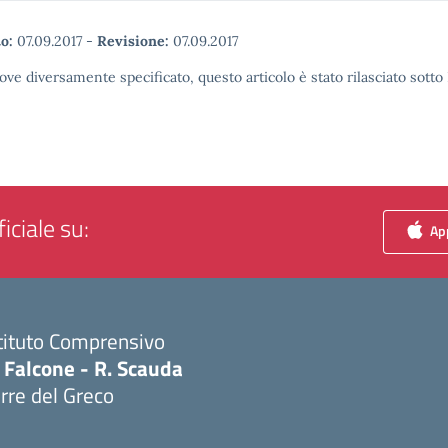
o:
07.09.2017
-
Revisione:
07.09.2017
ove diversamente specificato, questo articolo è stato rilasciato sott
iciale su:
App
tituto Comprensivo
 Falcone - R. Scauda
rre del Greco
Visita la pagina iniziale della scuola