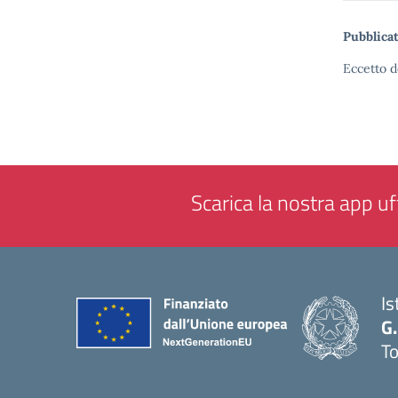
Pubblicat
Eccetto d
Scarica la nostra app uff
Is
G.
To
— 