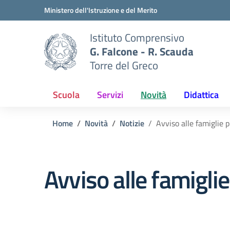
Vai ai contenuti
Vai al menu di navigazione
Vai al footer
Ministero dell'Istruzione e del Merito
Istituto Comprensivo
G. Falcone - R. Scauda
Torre del Greco
Scuola
Servizi
Novità
Didattica
Home
Novità
Notizie
Avviso alle famiglie p
Avviso alle famiglie