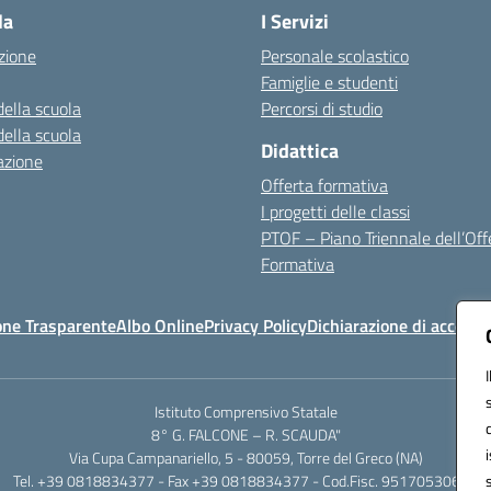
la
I Servizi
zione
Personale scolastico
Famiglie e studenti
della scuola
Percorsi di studio
della scuola
Didattica
azione
Offerta formativa
I progetti delle classi
PTOF – Piano Triennale dell’Off
Formativa
one Trasparente
Albo Online
Privacy Policy
Dichiarazione di accessib
Istituto Comprensivo Statale
8° G. FALCONE – R. SCAUDA"
Via Cupa Campanariello, 5 - 80059, Torre del Greco (NA)
Tel. +39 0818834377 - Fax +39 0818834377 - Cod.Fisc. 95170530638