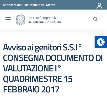
Vai ai contenuti
Vai al menu di navigazione
Vai al footer
Ministero dell'Istruzione e del Merito
Istituto Comprensivo
G. Falcone - R. Scauda
Apr
Avviso ai genitori S.S.I°
CONSEGNA DOCUMENTO DI
VALUTAZIONE I°
QUADRIMESTRE 15
FEBBRAIO 2017