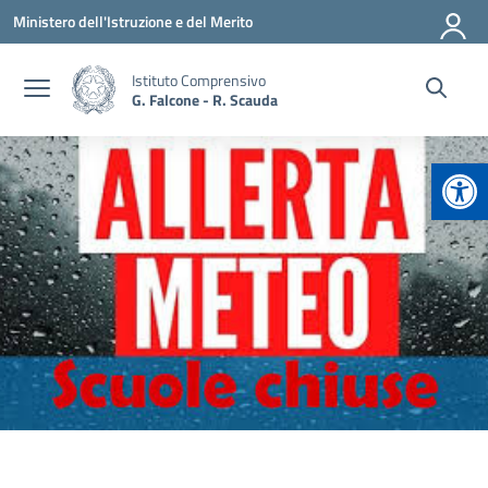
Vai ai contenuti
Vai al menu di navigazione
Vai al footer
Ministero dell'Istruzione e del Merito
Istituto Comprensivo
G. Falcone - R. Scauda
Apr