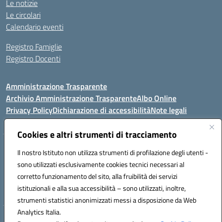
Le notizie
Le circolari
Calendario eventi
Registro Famiglie
Registro Docenti
Amministrazione Trasparente
Archivio Amministrazione Trasparente
Albo Online
Privacy Policy
Dichiarazione di accessibilità
Note legali
Cookies e altri strumenti di tracciamento
Istituto Comprensivo Statale
Il nostro Istituto non utilizza strumenti di profilazione degli utenti -
8° G. FALCONE – R. SCAUDA"
sono utilizzati esclusivamente cookies tecnici necessari al
Via Cupa Campanariello, 5 - 80059, Torre del Greco (NA)
corretto funzionamento del sito, alla fruibilità dei servizi
Tel. +39 0818834377 - Fax +39 0818834377 - Cod.Fisc. 95170530638
istituzionali e alla sua accessibilità – sono utilizzati, inoltre,
Email: naic8df00a@istruzione.it - PEC: naic8df00a@pec.istruzione.it
strumenti statistici anonimizzati messi a disposizione da Web
Analytics Italia.
Hosting & Powered by 3D Solution S.r.l.