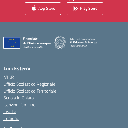
App Store
Play Store
Istituto Comprensivo
G. Falcone - R. Scauda
Torre del Greco
— Visita la pagina iniziale della scuola
Link Esterni
MIUR
Ufficio Scolastico Regionale
Ufficio Scolastico Territoriale
Scuola in Chiaro
Iscrizioni On Line
Invalsi
Comune