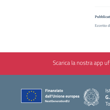
Pubblicat
Eccetto d
Scarica la nostra app uff
Is
G.
To