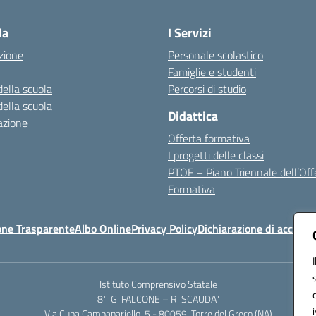
Visita la pagina iniziale della scuola
la
I Servizi
zione
Personale scolastico
Famiglie e studenti
della scuola
Percorsi di studio
della scuola
Didattica
azione
Offerta formativa
I progetti delle classi
PTOF – Piano Triennale dell’Off
Formativa
one Trasparente
Albo Online
Privacy Policy
Dichiarazione di accessib
Istituto Comprensivo Statale
8° G. FALCONE – R. SCAUDA"
Via Cupa Campanariello, 5 - 80059, Torre del Greco (NA)