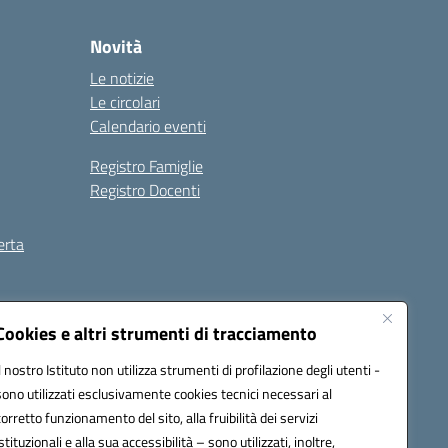
Novità
Le notizie
Le circolari
Calendario eventi
Registro Famiglie
Registro Docenti
erta
ilità
Note legali
Cookies e altri strumenti di tracciamento
Il nostro Istituto non utilizza strumenti di profilazione degli utenti -
sono utilizzati esclusivamente cookies tecnici necessari al
corretto funzionamento del sito, alla fruibilità dei servizi
istituzionali e alla sua accessibilità – sono utilizzati, inoltre,