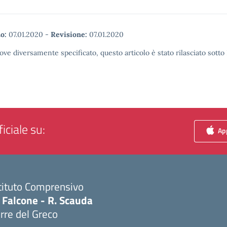
o:
07.01.2020
-
Revisione:
07.01.2020
ove diversamente specificato, questo articolo è stato rilasciato sott
iciale su:
App
tituto Comprensivo
 Falcone - R. Scauda
rre del Greco