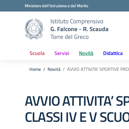
Vai ai contenuti
Vai al menu di navigazione
Vai al footer
Ministero dell'Istruzione e del Merito
Istituto Comprensivo
G. Falcone - R. Scauda
Torre del Greco
Scuola
Servizi
Novità
Didattica
Home
Novità
AVVIO ATTIVITA’ SPORTIVE PR
AVVIO ATTIVITA’ 
CLASSI IV E V SC