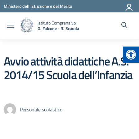
Vai ai contenuti
Vai al menu di navigazione
Vai al footer
Ministero dell'Istruzione e del Merito
Istituto Comprensivo
G. Falcone - R. Scauda
Apr
Avvio attività didattiche A.S.
2014/15 Scuola dell’Infanzia
Personale scolastico