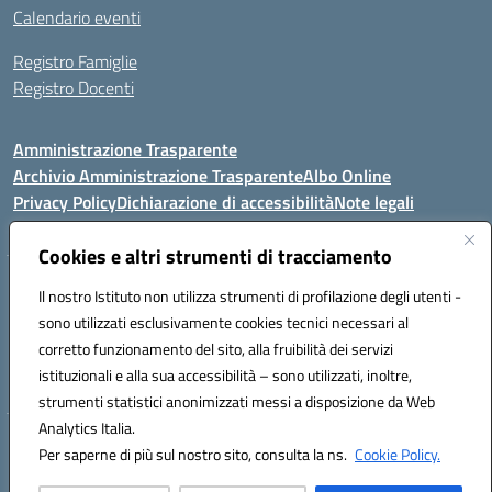
Calendario eventi
Registro Famiglie
Registro Docenti
Amministrazione Trasparente
Archivio Amministrazione Trasparente
Albo Online
Privacy Policy
Dichiarazione di accessibilità
Note legali
Cookies e altri strumenti di tracciamento
Istituto Comprensivo Statale
Il nostro Istituto non utilizza strumenti di profilazione degli utenti -
8° G. FALCONE – R. SCAUDA"
sono utilizzati esclusivamente cookies tecnici necessari al
Via Cupa Campanariello, 5 - 80059, Torre del Greco (NA)
corretto funzionamento del sito, alla fruibilità dei servizi
Tel. +39 0818834377 - Fax +39 0818834377 - Cod.Fisc. 95170530638
istituzionali e alla sua accessibilità – sono utilizzati, inoltre,
Email: naic8df00a@istruzione.it - PEC: naic8df00a@pec.istruzione.it
strumenti statistici anonimizzati messi a disposizione da Web
Analytics Italia.
Hosting & Powered by 3D Solution S.r.l.
Per saperne di più sul nostro sito, consulta la ns.
Cookie Policy.
Concept & Design by Designers Italia