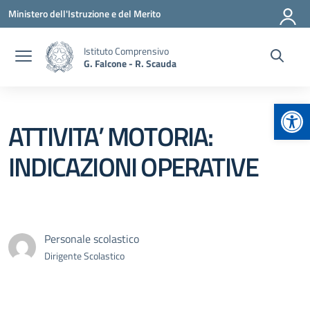
Vai ai contenuti
Vai al menu di navigazione
Vai al footer
Ministero dell'Istruzione e del Merito
Istituto Comprensivo
G. Falcone - R. Scauda
Apr
ATTIVITA’ MOTORIA:
INDICAZIONI OPERATIVE
Personale scolastico
Dirigente Scolastico