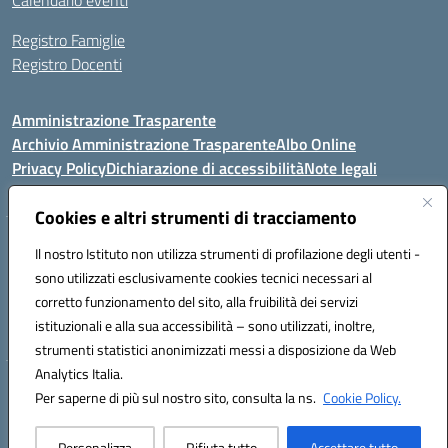
Calendario eventi
Registro Famiglie
Registro Docenti
Amministrazione Trasparente
Archivio Amministrazione Trasparente
Albo Online
Privacy Policy
Dichiarazione di accessibilità
Note legali
Cookies e altri strumenti di tracciamento
Istituto Comprensivo Statale
Il nostro Istituto non utilizza strumenti di profilazione degli utenti -
8° G. FALCONE – R. SCAUDA"
sono utilizzati esclusivamente cookies tecnici necessari al
Via Cupa Campanariello, 5 - 80059, Torre del Greco (NA)
corretto funzionamento del sito, alla fruibilità dei servizi
Tel. +39 0818834377 - Fax +39 0818834377 - Cod.Fisc. 95170530638
istituzionali e alla sua accessibilità – sono utilizzati, inoltre,
Email: naic8df00a@istruzione.it - PEC: naic8df00a@pec.istruzione.it
strumenti statistici anonimizzati messi a disposizione da Web
Analytics Italia.
Hosting & Powered by 3D Solution S.r.l.
Per saperne di più sul nostro sito, consulta la ns.
Cookie Policy.
Concept & Design by Designers Italia
Personalizza
Rifiuta tutto
Accettare tutto