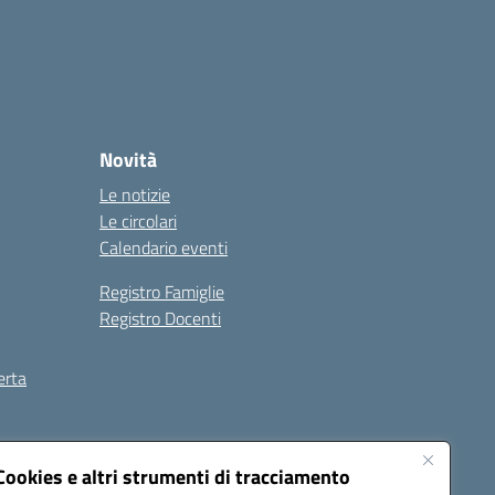
Novità
Le notizie
Le circolari
Calendario eventi
Registro Famiglie
Registro Docenti
erta
ilità
Note legali
Cookies e altri strumenti di tracciamento