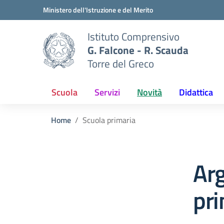
Vai ai contenuti
Vai al menu di navigazione
Vai al footer
Ministero dell'Istruzione e del Merito
Istituto Comprensivo
G. Falcone - R. Scauda
Torre del Greco
Scuola
Servizi
Novità
Didattica
Home
Scuola primaria
Ar
pri