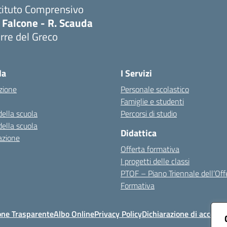
tituto Comprensivo
 Falcone - R. Scauda
rre del Greco
Visita la pagina iniziale della scuola
la
I Servizi
zione
Personale scolastico
Famiglie e studenti
della scuola
Percorsi di studio
della scuola
Didattica
azione
Offerta formativa
I progetti delle classi
PTOF – Piano Triennale dell’Off
Formativa
one Trasparente
Albo Online
Privacy Policy
Dichiarazione di accessib