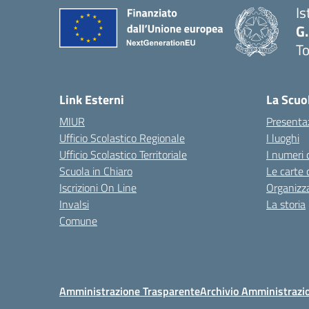
Is
G.
To
— 
Link Esterni
La Scuo
MIUR
Presenta
Ufficio Scolastico Regionale
I luoghi
Ufficio Scolastico Territoriale
I numeri 
Scuola in Chiaro
Le carte 
Iscrizioni On Line
Organizz
Invalsi
La storia
Comune
Amministrazione Trasparente
Archivio Amministrazi