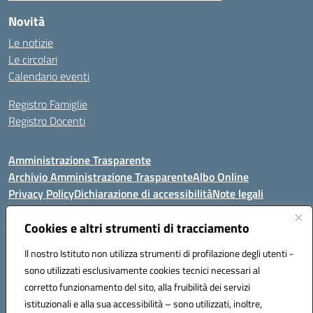
Novità
Le notizie
Le circolari
Calendario eventi
Registro Famiglie
Registro Docenti
Amministrazione Trasparente
Archivio Amministrazione Trasparente
Albo Online
Privacy Policy
Dichiarazione di accessibilità
Note legali
Cookies e altri strumenti di tracciamento
Istituto Comprensivo Statale
Il nostro Istituto non utilizza strumenti di profilazione degli utenti -
8° G. FALCONE – R. SCAUDA"
sono utilizzati esclusivamente cookies tecnici necessari al
Via Cupa Campanariello, 5 - 80059, Torre del Greco (NA)
corretto funzionamento del sito, alla fruibilità dei servizi
Tel. +39 0818834377 - Fax +39 0818834377 - Cod.Fisc. 95170530638
istituzionali e alla sua accessibilità – sono utilizzati, inoltre,
Email: naic8df00a@istruzione.it - PEC: naic8df00a@pec.istruzione.it