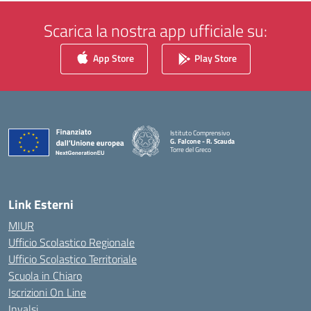
Scarica la nostra app ufficiale su:
App Store
Play Store
Istituto Comprensivo
G. Falcone - R. Scauda
Torre del Greco
— Visita la pagina iniziale della scuola
Link Esterni
MIUR
Ufficio Scolastico Regionale
Ufficio Scolastico Territoriale
Scuola in Chiaro
Iscrizioni On Line
Invalsi