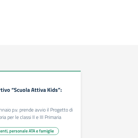
tivo “Scuola Attiva Kids”:
naio p.v. prende avvio il Progetto di
a per le classi II e III Primaria
centi, personale ATA e famiglie