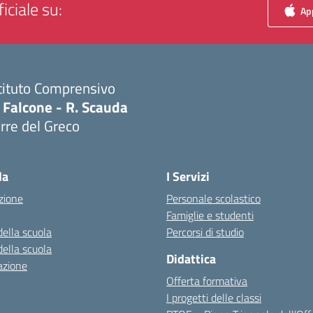
iciale su:
App
tituto Comprensivo
 Falcone - R. Scauda
rre del Greco
Visita la pagina iniziale della scuola
la
I Servizi
zione
Personale scolastico
Famiglie e studenti
della scuola
Percorsi di studio
della scuola
Didattica
azione
Offerta formativa
I progetti delle classi