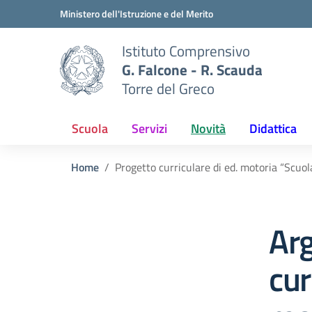
Vai ai contenuti
Vai al menu di navigazione
Vai al footer
Ministero dell'Istruzione e del Merito
Istituto Comprensivo
G. Falcone - R. Scauda
Torre del Greco
Scuola
Servizi
Novità
Didattica
Home
Progetto curriculare di ed. motoria “Scuol
Ar
cur