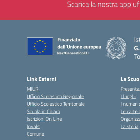
Scarica la nostra app uff
Is
G.
To
— 
Link Esterni
La Scuo
MIUR
Presenta
Ufficio Scolastico Regionale
I luoghi
Ufficio Scolastico Territoriale
I numeri 
Scuola in Chiaro
Le carte 
Iscrizioni On Line
Organizz
Invalsi
La storia
Comune