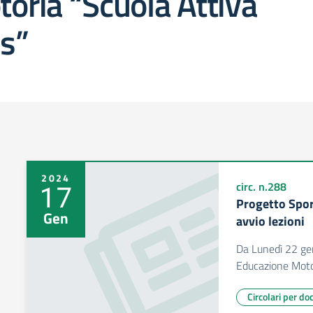
oria “Scuola Attiva
s”
2024
17
circ. n.288
Progetto Spor
Gen
avvio lezioni
Da Lunedì 22 gen
Educazione Motori
Circolari per do