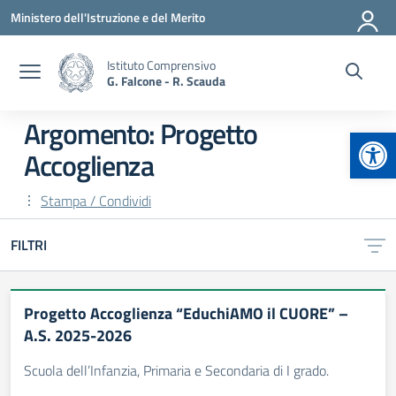
Vai ai contenuti
Vai al menu di navigazione
Vai al footer
Ministero dell'Istruzione e del Merito
Istituto Comprensivo
G. Falcone - R. Scauda
Argomento: Progetto
Apr
Accoglienza
Stampa / Condividi
FILTRI
Progetto Accoglienza “EduchiAMO il CUORE” –
A.S. 2025-2026
Scuola dell’Infanzia, Primaria e Secondaria di I grado.