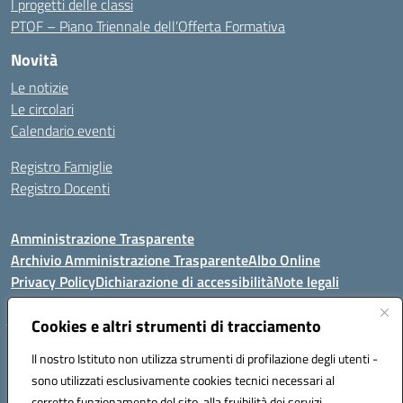
I progetti delle classi
PTOF – Piano Triennale dell’Offerta Formativa
Novità
Le notizie
Le circolari
Calendario eventi
Registro Famiglie
Registro Docenti
Amministrazione Trasparente
Archivio Amministrazione Trasparente
Albo Online
Privacy Policy
Dichiarazione di accessibilità
Note legali
Cookies e altri strumenti di tracciamento
Istituto Comprensivo Statale
Il nostro Istituto non utilizza strumenti di profilazione degli utenti -
8° G. FALCONE – R. SCAUDA"
sono utilizzati esclusivamente cookies tecnici necessari al
Via Cupa Campanariello, 5 - 80059, Torre del Greco (NA)
corretto funzionamento del sito, alla fruibilità dei servizi