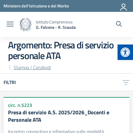
Vai ai contenuti
Vai al menu di navigazione
Vai al footer
Ministero dell'Istruzione e del Merito
Istituto Comprensivo
G. Falcone - R. Scauda
Argomento: Presa di servizio
Apr
personale ATA
Stampa / Condividi
FILTRI
circ. n.5223
Presa di servizio A.S. 2025/2026_Docenti e
Personale ATA
Incontro conoscitivo e informativo sulle modalità