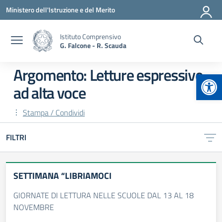
Vai ai contenuti
Vai al menu di navigazione
Vai al footer
Ministero dell'Istruzione e del Merito
Istituto Comprensivo
G. Falcone - R. Scauda
Argomento: Letture espressive
Apr
ad alta voce
Stampa / Condividi
FILTRI
SETTIMANA “LIBRIAMOCI
GIORNATE DI LETTURA NELLE SCUOLE DAL 13 AL 18
NOVEMBRE