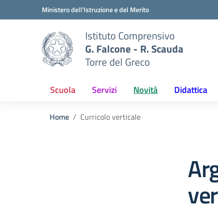
Vai ai contenuti
Vai al menu di navigazione
Vai al footer
Ministero dell'Istruzione e del Merito
Istituto Comprensivo
G. Falcone - R. Scauda
Torre del Greco
Scuola
Servizi
Novità
Didattica
Home
Curricolo verticale
Arg
ver