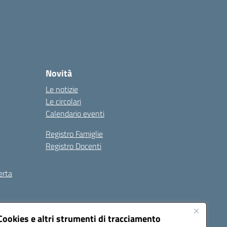
Novità
Le notizie
Le circolari
Calendario eventi
Registro Famiglie
Registro Docenti
erta
ilità
Note legali
Cookies e altri strumenti di tracciamento