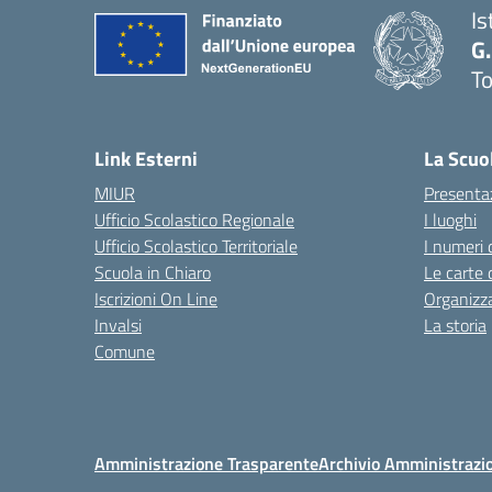
Is
G.
To
— 
Link Esterni
La Scuo
MIUR
Presenta
Ufficio Scolastico Regionale
I luoghi
Ufficio Scolastico Territoriale
I numeri 
Scuola in Chiaro
Le carte 
Iscrizioni On Line
Organizz
Invalsi
La storia
Comune
Amministrazione Trasparente
Archivio Amministrazi