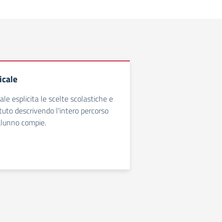
icale
cale esplicita le scelte scolastiche e
tituto descrivendo l'intero percorso
alunno compie.