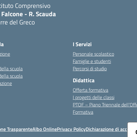
tituto Comprensivo
 Falcone - R. Scauda
rre del Greco
Visita la pagina iniziale della scuola
la
I Servizi
zione
Personale scolastico
Famiglie e studenti
della scuola
Percorsi di studio
della scuola
Didattica
azione
Offerta formativa
I progetti delle classi
PTOF – Piano Triennale dell’Off
Formativa
one Trasparente
Albo Online
Privacy Policy
Dichiarazione di accessib