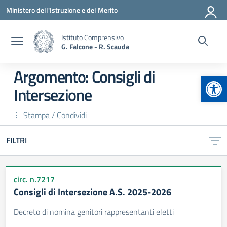
Vai ai contenuti
Vai al menu di navigazione
Vai al footer
Ministero dell'Istruzione e del Merito
Istituto Comprensivo
G. Falcone - R. Scauda
Argomento: Consigli di
Apr
Intersezione
Stampa / Condividi
FILTRI
circ. n.7217
Consigli di Intersezione A.S. 2025-2026
Decreto di nomina genitori rappresentanti eletti