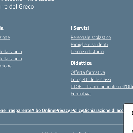
rre del Greco
Visita la pagina iniziale della scuola
la
I Servizi
zione
Personale scolastico
Famiglie e studenti
della scuola
Percorsi di studio
della scuola
Didattica
azione
Offerta formativa
I progetti delle classi
PTOF – Piano Triennale dell’Off
Formativa
one Trasparente
Albo Online
Privacy Policy
Dichiarazione di accessib