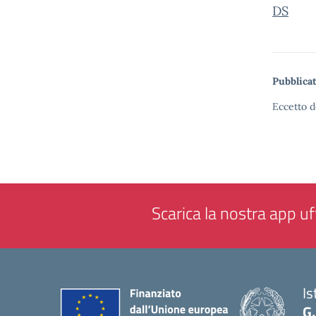
DS
Pubblicat
Eccetto d
Scarica la nostra app uff
Is
G.