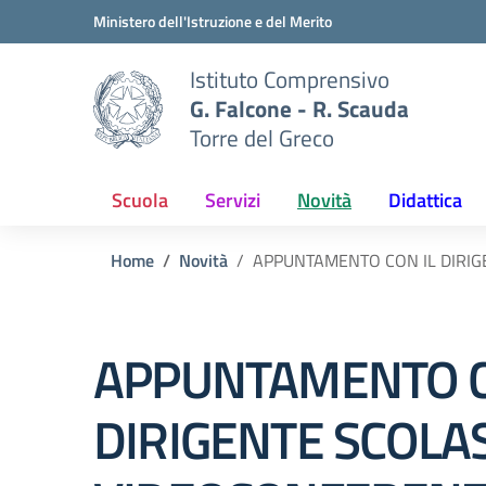
Vai ai contenuti
Vai al menu di navigazione
Vai al footer
Ministero dell'Istruzione e del Merito
Istituto Comprensivo
G. Falcone - R. Scauda
Torre del Greco
Scuola
Servizi
Novità
Didattica
Home
Novità
APPUNTAMENTO CON IL DIRIG
APPUNTAMENTO C
DIRIGENTE SCOLAS