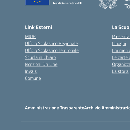
To
— 
Link Esterni
La Scuo
MIUR
Presenta
Ufficio Scolastico Regionale
I luoghi
Ufficio Scolastico Territoriale
I numeri 
Scuola in Chiaro
Le carte 
Iscrizioni On Line
Organizz
Invalsi
La storia
Comune
Amministrazione Trasparente
Archivio Amministrazi