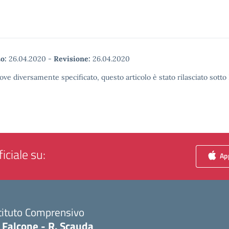
o:
26.04.2020
-
Revisione:
26.04.2020
ove diversamente specificato, questo articolo è stato rilasciato sott
iciale su:
App
tituto Comprensivo
 Falcone - R. Scauda