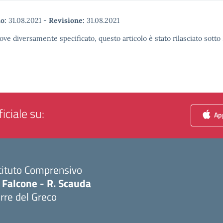
o:
31.08.2021
-
Revisione:
31.08.2021
ove diversamente specificato, questo articolo è stato rilasciato sott
iciale su:
App
tituto Comprensivo
 Falcone - R. Scauda
rre del Greco
Visita la pagina iniziale della scuola