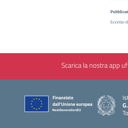
Pubblicat
Eccetto d
Scarica la nostra app uff
Is
G.
To
— 