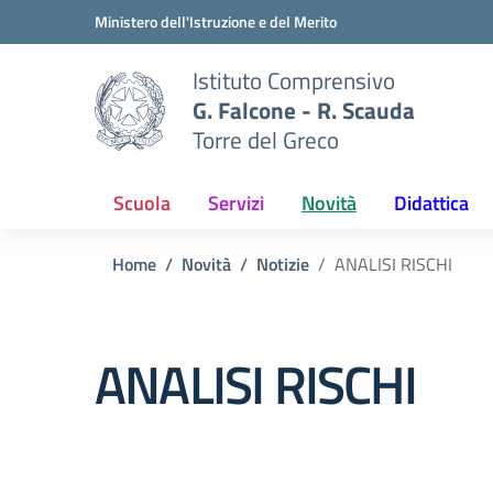
Vai ai contenuti
Vai al menu di navigazione
Vai al footer
Ministero dell'Istruzione e del Merito
Istituto Comprensivo
G. Falcone - R. Scauda
Torre del Greco
Scuola
Servizi
Novità
Didattica
Home
Novità
Notizie
ANALISI RISCHI
ANALISI RISCHI