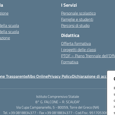
la
I Servizi
zione
Personale scolastico
Famiglie e studenti
della scuola
Percorsi di studio
della scuola
Didattica
azione
Offerta formativa
I progetti delle classi
PTOF – Piano Triennale dell’Off
Formativa
one Trasparente
Albo Online
Privacy Policy
Dichiarazione di accessib
Istituto Comprensivo Statale
8° G. FALCONE – R. SCAUDA"
Via Cupa Campanariello, 5 - 80059, Torre del Greco (NA)
Tel. +39 0818834377 - Fax +39 0818834377 - Cod.Fisc. 95170530638