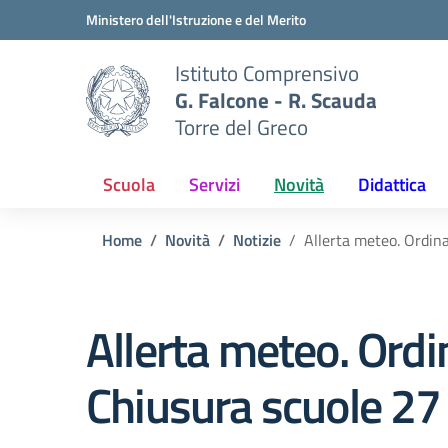
Vai ai contenuti
Vai al menu di navigazione
Vai al footer
Ministero dell'Istruzione e del Merito
Istituto Comprensivo
G. Falcone - R. Scauda
Torre del Greco
Scuola
Servizi
Novità
Didattica
Home
Novità
Notizie
Allerta meteo. Ordin
Allerta meteo. Ordi
Chiusura scuole 27