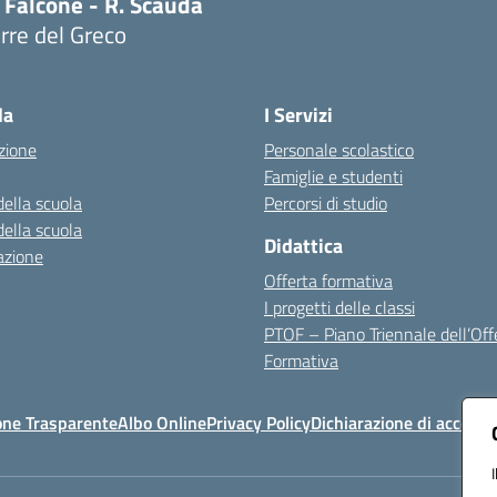
 Falcone - R. Scauda
rre del Greco
Visita la pagina iniziale della scuola
la
I Servizi
zione
Personale scolastico
Famiglie e studenti
della scuola
Percorsi di studio
della scuola
Didattica
azione
Offerta formativa
I progetti delle classi
PTOF – Piano Triennale dell’Off
Formativa
one Trasparente
Albo Online
Privacy Policy
Dichiarazione di accessib