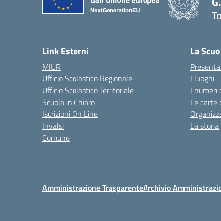
G.
To
— 
Link Esterni
La Scuo
MIUR
Presenta
Ufficio Scolastico Regionale
I luoghi
Ufficio Scolastico Territoriale
I numeri 
Scuola in Chiaro
Le carte 
Iscrizioni On Line
Organizz
Invalsi
La storia
Comune
Amministrazione Trasparente
Archivio Amministrazi