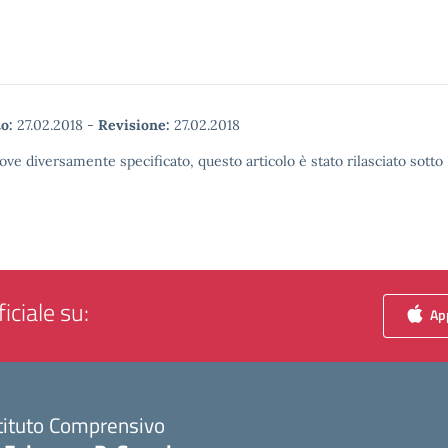
o:
27.02.2018
-
Revisione:
27.02.2018
ove diversamente specificato, questo articolo è stato rilasciato sott
iciale su:
App
tituto Comprensivo