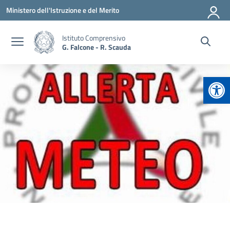
Vai ai contenuti
Vai al menu di navigazione
Vai al footer
Ministero dell'Istruzione e del Merito
Istituto Comprensivo
G. Falcone - R. Scauda
Apr