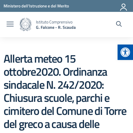
Vai ai contenuti
Vai al menu di navigazione
Vai al footer
Ministero dell'Istruzione e del Merito
Istituto Comprensivo
G. Falcone - R. Scauda
Apr
Allerta meteo 15
ottobre2020. Ordinanza
sindacale N. 242/2020:
Chiusura scuole, parchi e
cimitero del Comune di Torre
del greco a causa delle