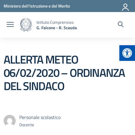
Vai ai contenuti
Vai al menu di navigazione
Vai al footer
Ministero dell'Istruzione e del Merito
Istituto Comprensivo
G. Falcone - R. Scauda
Apr
ALLERTA METEO
06/02/2020 – ORDINANZA
DEL SINDACO
Personale scolastico
Docente