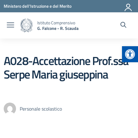
Vai ai contenuti
Vai al menu di navigazione
Vai al footer
Ministero dell'Istruzione e del Merito
Istituto Comprensivo
G. Falcone - R. Scauda
Apr
A028-Accettazione Prof.ssa
Serpe Maria giuseppina
Personale scolastico