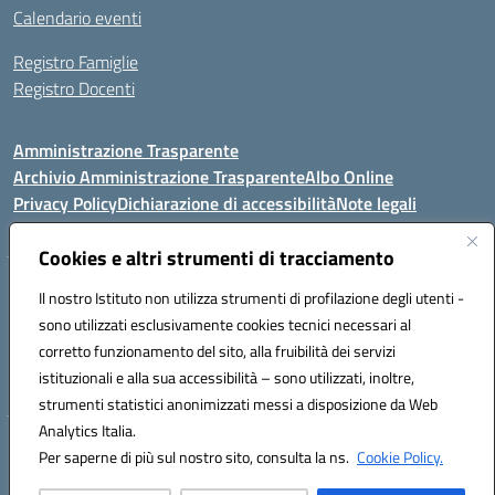
Calendario eventi
Registro Famiglie
Registro Docenti
Amministrazione Trasparente
Archivio Amministrazione Trasparente
Albo Online
Privacy Policy
Dichiarazione di accessibilità
Note legali
Cookies e altri strumenti di tracciamento
Istituto Comprensivo Statale
Il nostro Istituto non utilizza strumenti di profilazione degli utenti -
8° G. FALCONE – R. SCAUDA"
sono utilizzati esclusivamente cookies tecnici necessari al
Via Cupa Campanariello, 5 - 80059, Torre del Greco (NA)
corretto funzionamento del sito, alla fruibilità dei servizi
Tel. +39 0818834377 - Fax +39 0818834377 - Cod.Fisc. 95170530638
istituzionali e alla sua accessibilità – sono utilizzati, inoltre,
Email: naic8df00a@istruzione.it - PEC: naic8df00a@pec.istruzione.it
strumenti statistici anonimizzati messi a disposizione da Web
Analytics Italia.
Hosting & Powered by 3D Solution S.r.l.
Per saperne di più sul nostro sito, consulta la ns.
Cookie Policy.
Concept & Design by Designers Italia