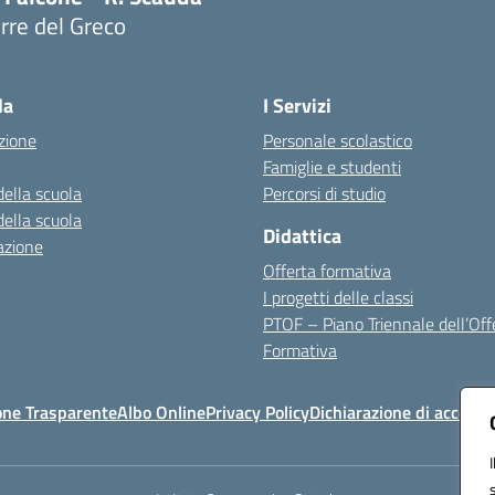
rre del Greco
Visita la pagina iniziale della scuola
la
I Servizi
zione
Personale scolastico
Famiglie e studenti
della scuola
Percorsi di studio
della scuola
Didattica
azione
Offerta formativa
I progetti delle classi
PTOF – Piano Triennale dell’Off
Formativa
one Trasparente
Albo Online
Privacy Policy
Dichiarazione di accessib