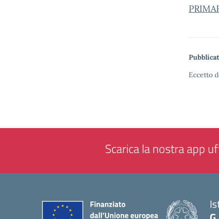
PRIMA
Pubblicat
Eccetto d
Scarica la nostra app uff
Is
G.