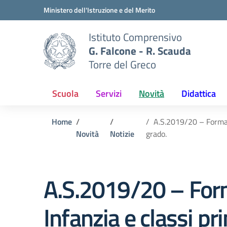
Vai ai contenuti
Vai al menu di navigazione
Vai al footer
Ministero dell'Istruzione e del Merito
Istituto Comprensivo
G. Falcone - R. Scauda
Torre del Greco
Scuola
Servizi
Novità
Didattica
Home
A.S.2019/20 – Formazi
Novità
Notizie
grado.
A.S.2019/20 – Forma
Infanzia e classi pr