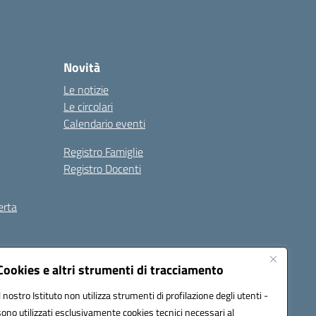
Novità
Le notizie
Le circolari
Calendario eventi
Registro Famiglie
Registro Docenti
erta
ilità
Note legali
Cookies e altri strumenti di tracciamento
Il nostro Istituto non utilizza strumenti di profilazione degli utenti -
sono utilizzati esclusivamente cookies tecnici necessari al