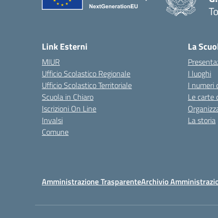
To
— 
Link Esterni
La Scuo
MIUR
Presenta
Ufficio Scolastico Regionale
I luoghi
Ufficio Scolastico Territoriale
I numeri 
Scuola in Chiaro
Le carte 
Iscrizioni On Line
Organizz
Invalsi
La storia
Comune
Amministrazione Trasparente
Archivio Amministrazi