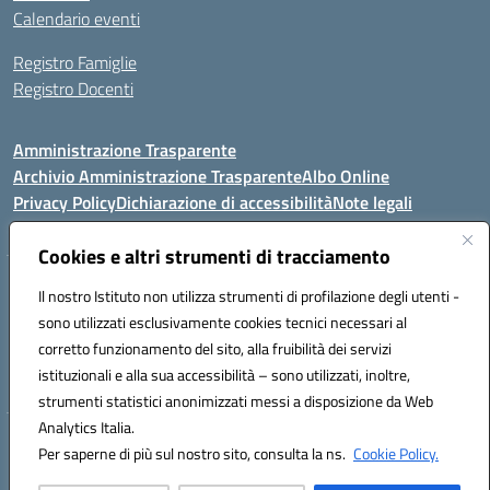
Calendario eventi
Registro Famiglie
Registro Docenti
Amministrazione Trasparente
Archivio Amministrazione Trasparente
Albo Online
Privacy Policy
Dichiarazione di accessibilità
Note legali
Cookies e altri strumenti di tracciamento
Istituto Comprensivo Statale
Il nostro Istituto non utilizza strumenti di profilazione degli utenti -
8° G. FALCONE – R. SCAUDA"
sono utilizzati esclusivamente cookies tecnici necessari al
Via Cupa Campanariello, 5 - 80059, Torre del Greco (NA)
corretto funzionamento del sito, alla fruibilità dei servizi
Tel. +39 0818834377 - Fax +39 0818834377 - Cod.Fisc. 95170530638
istituzionali e alla sua accessibilità – sono utilizzati, inoltre,
Email: naic8df00a@istruzione.it - PEC: naic8df00a@pec.istruzione.it
strumenti statistici anonimizzati messi a disposizione da Web
Analytics Italia.
Hosting & Powered by 3D Solution S.r.l.
Per saperne di più sul nostro sito, consulta la ns.
Cookie Policy.
Concept & Design by Designers Italia