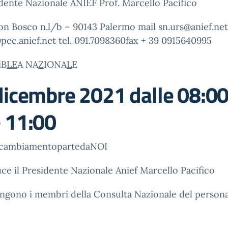
idente Nazionale ANIEF Prof. Marcello Pacifico
on Bosco n.l/b – 90143 Palermo mail sn.urs@anief.ne
pec.anief.net tel. 091.7098360fax + 39 0915640995
iB
LE
A NA
Z
IONA
L
E
icembre 2021 dalle 08:0
e 11:00
cambiamentopartedaNOI
ce il Presidente Nazionale Anief Marcello Pacifico
engono i membri della Consulta Nazionale del person