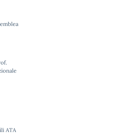
semblea
of.
zionale
ili ATA