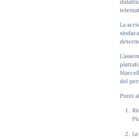
didatti
telema
La scr
sindaca
determ
L’assem
piattaf
Marcell
del pe
Punti a
Ri
Pi
Le