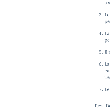
a 
Le
pe
La
pe
Il
La
ca
Te
Le
P.zza D