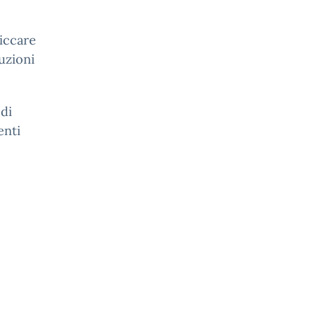
liccare
ruzioni
 di
enti