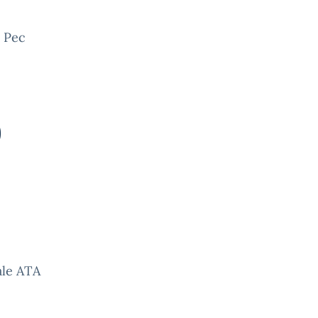
t Pec
0
ale ATA