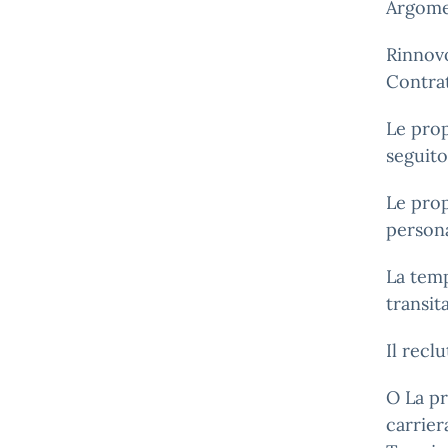
Argome
Rinnovo
Contrat
Le prop
seguito
Le prop
person
La temp
transit
Il recl
O La pr
carrier