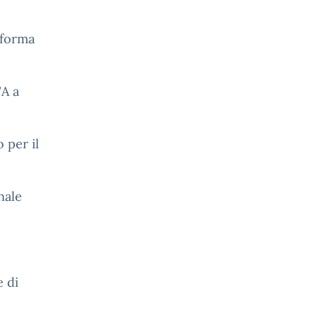
aforma
TA a
 per il
nale
e di