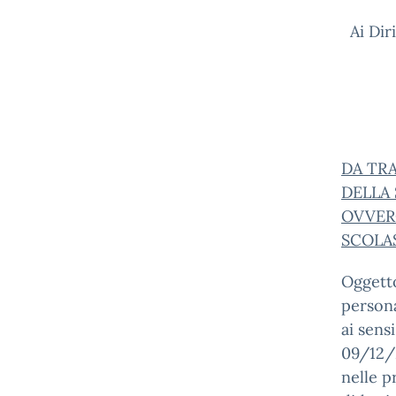
Ai Dir
DA TR
DELLA 
OVVERO
SCOLA
Oggetto
persona
ai sens
09/12/2
nelle p