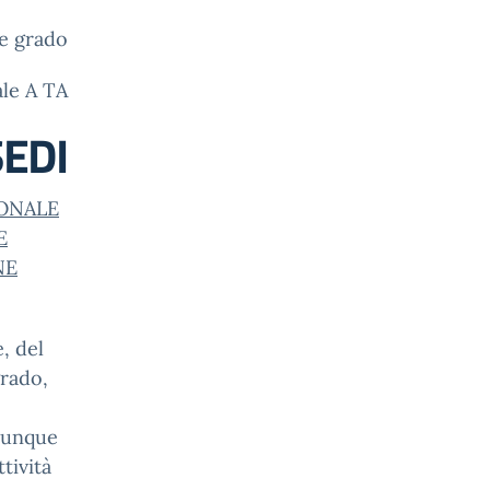
 e grado
le A TA
EDI
SONALE
E
NE
, del
grado,
omunque
tività