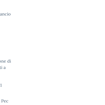
lancio
one di
i a
1
t Pec