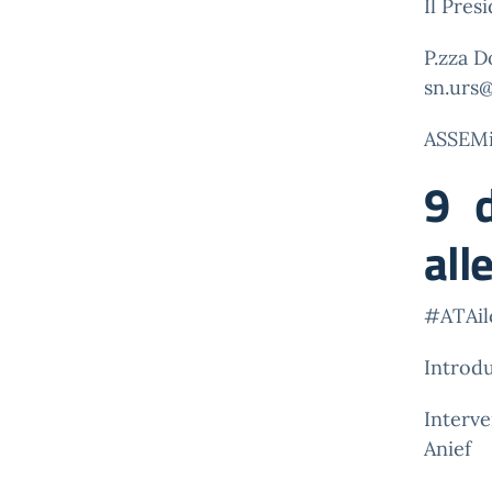
Il Pres
P.zza D
sn.urs@
ASSEM
9 d
all
#ATAil
Introdu
Interv
Anief