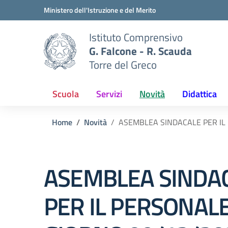
Vai ai contenuti
Vai al menu di navigazione
Vai al footer
Ministero dell'Istruzione e del Merito
Istituto Comprensivo
G. Falcone - R. Scauda
Torre del Greco
Scuola
Servizi
Novità
Didattica
Home
Novità
ASEMBLEA SINDACALE PER IL
ASEMBLEA SINDA
PER IL PERSONALE