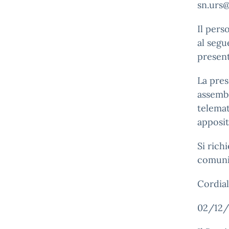
sn.urs@
Il pers
al segu
present
La pres
assembl
telemat
apposit
Si rich
comunic
Cordiali
02/12/