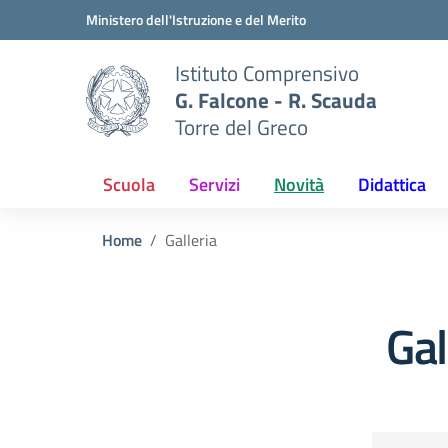
Vai ai contenuti
Vai al menu di navigazione
Vai al footer
Ministero dell'Istruzione e del Merito
Istituto Comprensivo
G. Falcone - R. Scauda
Torre del Greco
Scuola
Servizi
Novità
Didattica
Home
Galleria
Gal