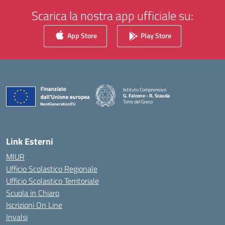
Scarica la nostra app ufficiale su:
App Store
Play Store
Istituto Comprensivo
G. Falcone - R. Scauda
Torre del Greco
— Visita la pagina iniziale della scuola
Link Esterni
MIUR
Ufficio Scolastico Regionale
Ufficio Scolastico Territoriale
Scuola in Chiaro
Iscrizioni On Line
Invalsi