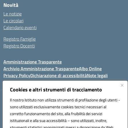
Novità
Le notizie
Le circolari
Calendario eventi
Registro Famiglie
Registro Docenti
Amministrazione Trasparente
Archivio Amministrazione Trasparente
Albo Online
Privacy Policy
Dichiarazione di accessibilità
Note legali
Cookies e altri strumenti di tracciamento
Istituto Comprensivo Statale
Il nostro Istituto non utilizza strumenti di profilazione degli utenti -
8° G. FALCONE – R. SCAUDA"
sono utilizzati esclusivamente cookies tecnici necessari al
Via Cupa Campanariello, 5 - 80059, Torre del Greco (NA)
corretto funzionamento del sito, alla fruibilità dei servizi
Tel. +39 0818834377 - Fax +39 0818834377 - Cod.Fisc. 95170530638
istituzionali e alla sua accessibilità – sono utilizzati, inoltre,
Email: naic8df00a@istruzione.it - PEC: naic8df00a@pec.istruzione.it
strumenti statistici anonimizzati messi a disposizione da Web