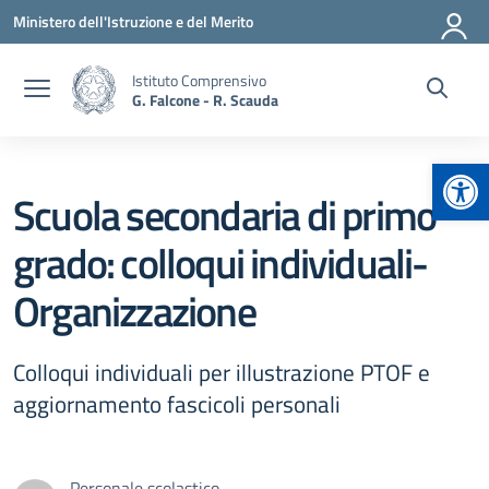
Vai ai contenuti
Vai al menu di navigazione
Vai al footer
Ministero dell'Istruzione e del Merito
Istituto Comprensivo
G. Falcone - R. Scauda
Apr
Scuola secondaria di primo
grado: colloqui individuali-
Organizzazione
Colloqui individuali per illustrazione PTOF e
aggiornamento fascicoli personali
Personale scolastico