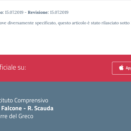
o:
15.07.2019
-
Revisione:
15.07.2019
ove diversamente specificato, questo articolo è stato rilasciato sott
iciale su:
App
tituto Comprensivo
 Falcone - R. Scauda
rre del Greco
Visita la pagina iniziale della scuola