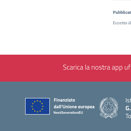
Pubblicat
Eccetto d
Scarica la nostra app uff
Is
G.
To
— 