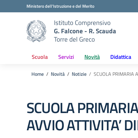
Vai ai contenuti
Vai al menu di navigazione
Vai al footer
Ministero dell'Istruzione e del Merito
Istituto Comprensivo
G. Falcone - R. Scauda
Torre del Greco
Scuola
Servizi
Novità
Didattica
Home
Novità
Notizie
SCUOLA PRIMARIA AV
SCUOLA PRIMARIA 
AVVIO ATTIVITA’ D