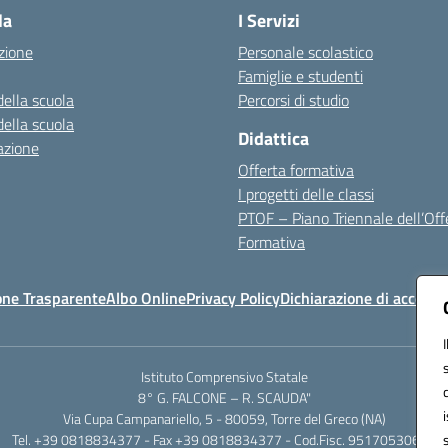
la
I Servizi
zione
Personale scolastico
Famiglie e studenti
della scuola
Percorsi di studio
della scuola
Didattica
azione
Offerta formativa
I progetti delle classi
PTOF – Piano Triennale dell’Off
Formativa
one Trasparente
Albo Online
Privacy Policy
Dichiarazione di accessib
Istituto Comprensivo Statale
8° G. FALCONE – R. SCAUDA"
Via Cupa Campanariello, 5 - 80059, Torre del Greco (NA)
Tel. +39 0818834377 - Fax +39 0818834377 - Cod.Fisc. 95170530638