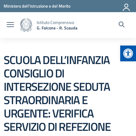
Vai ai contenuti
Vai al menu di navigazione
Vai al footer
Ministero dell'Istruzione e del Merito
Istituto Comprensivo
G. Falcone - R. Scauda
Apr
SCUOLA DELL’INFANZIA
CONSIGLIO DI
INTERSEZIONE SEDUTA
STRAORDINARIA E
URGENTE: VERIFICA
SERVIZIO DI REFEZIONE