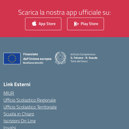
Scarica la nostra app ufficiale su:
App Store
Play Store
Istituto Comprensivo
G. Falcone - R. Scauda
Torre del Greco
— Visita la pagina iniziale della scuola
Link Esterni
MIUR
Ufficio Scolastico Regionale
Ufficio Scolastico Territoriale
Scuola in Chiaro
Iscrizioni On Line
Invalsi