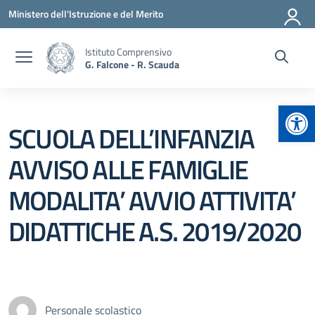
Vai ai contenuti
Vai al menu di navigazione
Vai al footer
Ministero dell'Istruzione e del Merito
Istituto Comprensivo
G. Falcone - R. Scauda
Apr
SCUOLA DELL’INFANZIA
AVVISO ALLE FAMIGLIE
MODALITA’ AVVIO ATTIVITA’
DIDATTICHE A.S. 2019/2020
Personale scolastico