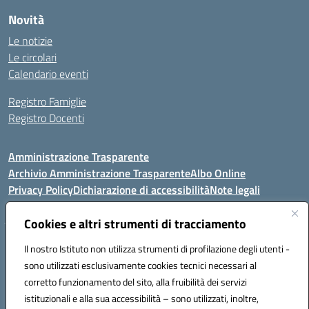
Novità
Le notizie
Le circolari
Calendario eventi
Registro Famiglie
Registro Docenti
Amministrazione Trasparente
Archivio Amministrazione Trasparente
Albo Online
Privacy Policy
Dichiarazione di accessibilità
Note legali
Cookies e altri strumenti di tracciamento
Istituto Comprensivo Statale
Il nostro Istituto non utilizza strumenti di profilazione degli utenti -
8° G. FALCONE – R. SCAUDA"
sono utilizzati esclusivamente cookies tecnici necessari al
Via Cupa Campanariello, 5 - 80059, Torre del Greco (NA)
corretto funzionamento del sito, alla fruibilità dei servizi
Tel. +39 0818834377 - Fax +39 0818834377 - Cod.Fisc. 95170530638
istituzionali e alla sua accessibilità – sono utilizzati, inoltre,
Email: naic8df00a@istruzione.it - PEC: naic8df00a@pec.istruzione.it