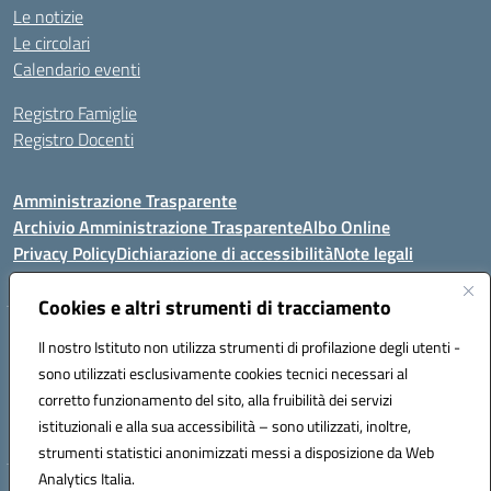
Le notizie
Le circolari
Calendario eventi
Registro Famiglie
Registro Docenti
Amministrazione Trasparente
Archivio Amministrazione Trasparente
Albo Online
Privacy Policy
Dichiarazione di accessibilità
Note legali
Cookies e altri strumenti di tracciamento
Istituto Comprensivo Statale
Il nostro Istituto non utilizza strumenti di profilazione degli utenti -
8° G. FALCONE – R. SCAUDA"
sono utilizzati esclusivamente cookies tecnici necessari al
Via Cupa Campanariello, 5 - 80059, Torre del Greco (NA)
corretto funzionamento del sito, alla fruibilità dei servizi
Tel. +39 0818834377 - Fax +39 0818834377 - Cod.Fisc. 95170530638
istituzionali e alla sua accessibilità – sono utilizzati, inoltre,
Email: naic8df00a@istruzione.it - PEC: naic8df00a@pec.istruzione.it
strumenti statistici anonimizzati messi a disposizione da Web
Analytics Italia.