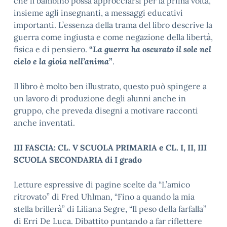
che il bambino possa approcciarsi per la prima volta,
insieme agli insegnanti, a messaggi educativi
importanti. L’essenza della trama del libro descrive la
guerra come ingiusta e come negazione della libertà,
fisica e di pensiero.
“
La guerra ha oscurato il sole nel
cielo e la gioia nell’anima
”
.
Il libro è molto ben illustrato, questo può spingere a
un lavoro di produzione degli alunni anche in
gruppo, che preveda disegni a motivare racconti
anche inventati.
III FASCIA: CL. V SCUOLA PRIMARIA e CL. I, II, III
SCUOLA SECONDARIA di I grado
Letture espressive di pagine scelte da “L’amico
ritrovato” di Fred Uhlman, “Fino a quando la mia
stella brillerà” di Liliana Segre, “Il peso della farfalla”
di Erri De Luca. Dibattito puntando a far riflettere