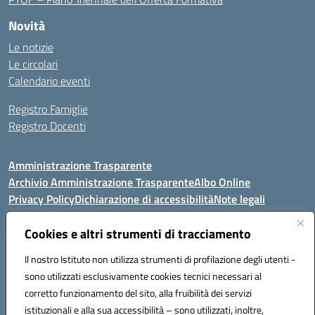
Novità
Le notizie
Le circolari
Calendario eventi
Registro Famiglie
Registro Docenti
Amministrazione Trasparente
Archivio Amministrazione Trasparente
Albo Online
Privacy Policy
Dichiarazione di accessibilità
Note legali
Cookies e altri strumenti di tracciamento
Istituto Comprensivo Statale
Il nostro Istituto non utilizza strumenti di profilazione degli utenti -
8° G. FALCONE – R. SCAUDA"
sono utilizzati esclusivamente cookies tecnici necessari al
Via Cupa Campanariello, 5 - 80059, Torre del Greco (NA)
corretto funzionamento del sito, alla fruibilità dei servizi
Tel. +39 0818834377 - Fax +39 0818834377 - Cod.Fisc. 95170530638
istituzionali e alla sua accessibilità – sono utilizzati, inoltre,
Email: naic8df00a@istruzione.it - PEC: naic8df00a@pec.istruzione.it