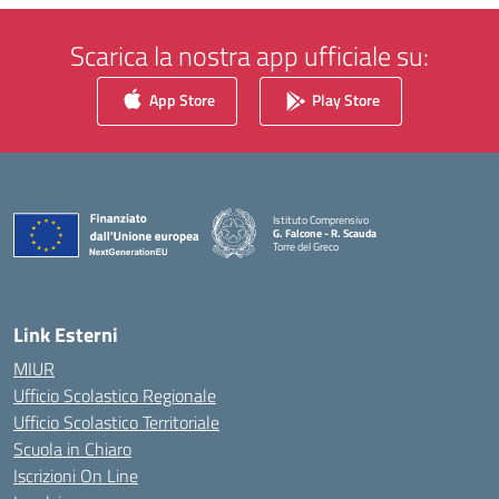
Scarica la nostra app ufficiale su:
App Store
Play Store
Istituto Comprensivo
G. Falcone - R. Scauda
Torre del Greco
— Visita la pagina iniziale della scuola
Link Esterni
MIUR
Ufficio Scolastico Regionale
Ufficio Scolastico Territoriale
Scuola in Chiaro
Iscrizioni On Line