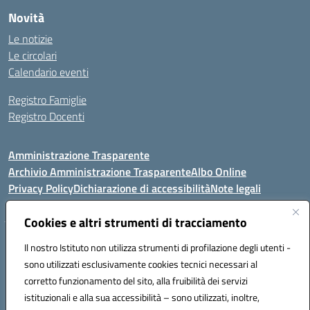
Novità
Le notizie
Le circolari
Calendario eventi
Registro Famiglie
Registro Docenti
Amministrazione Trasparente
Archivio Amministrazione Trasparente
Albo Online
Privacy Policy
Dichiarazione di accessibilità
Note legali
Cookies e altri strumenti di tracciamento
Istituto Comprensivo Statale
Il nostro Istituto non utilizza strumenti di profilazione degli utenti -
8° G. FALCONE – R. SCAUDA"
sono utilizzati esclusivamente cookies tecnici necessari al
Via Cupa Campanariello, 5 - 80059, Torre del Greco (NA)
corretto funzionamento del sito, alla fruibilità dei servizi
Tel. +39 0818834377 - Fax +39 0818834377 - Cod.Fisc. 95170530638
istituzionali e alla sua accessibilità – sono utilizzati, inoltre,
Email: naic8df00a@istruzione.it - PEC: naic8df00a@pec.istruzione.it