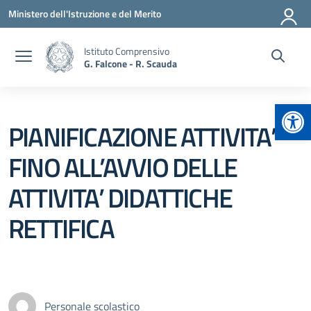
Vai ai contenuti
Vai al menu di navigazione
Vai al footer
Ministero dell'Istruzione e del Merito
Istituto Comprensivo
G. Falcone - R. Scauda
Apr
PIANIFICAZIONE ATTIVITA’
FINO ALL’AVVIO DELLE
ATTIVITA’ DIDATTICHE
RETTIFICA
Personale scolastico