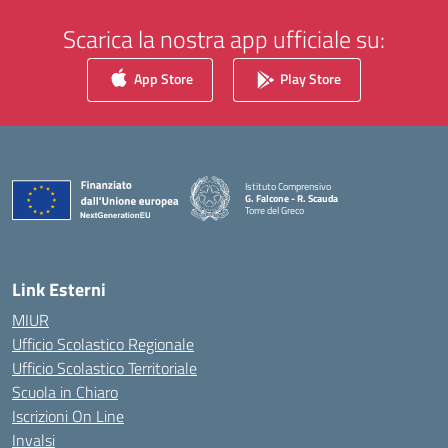
Scarica la nostra app ufficiale su:
App Store
Play Store
Istituto Comprensivo
G. Falcone - R. Scauda
Torre del Greco
— Visita la pagina iniziale della scuola
Link Esterni
MIUR
Ufficio Scolastico Regionale
Ufficio Scolastico Territoriale
Scuola in Chiaro
Iscrizioni On Line
Invalsi