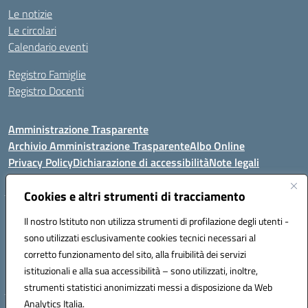
Le notizie
Le circolari
Calendario eventi
Registro Famiglie
Registro Docenti
Amministrazione Trasparente
Archivio Amministrazione Trasparente
Albo Online
Privacy Policy
Dichiarazione di accessibilità
Note legali
Cookies e altri strumenti di tracciamento
Istituto Comprensivo Statale
Il nostro Istituto non utilizza strumenti di profilazione degli utenti -
8° G. FALCONE – R. SCAUDA"
sono utilizzati esclusivamente cookies tecnici necessari al
Via Cupa Campanariello, 5 - 80059, Torre del Greco (NA)
corretto funzionamento del sito, alla fruibilità dei servizi
Tel. +39 0818834377 - Fax +39 0818834377 - Cod.Fisc. 95170530638
istituzionali e alla sua accessibilità – sono utilizzati, inoltre,
Email: naic8df00a@istruzione.it - PEC: naic8df00a@pec.istruzione.it
strumenti statistici anonimizzati messi a disposizione da Web
Analytics Italia.