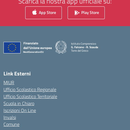
Scarica la nostra app ufficiale su:
App Store
Play Store
Istituto Comprensivo
G. Falcone - R. Scauda
Torre del Greco
— Visita la pagina iniziale della scuola
Link Esterni
MIUR
Ufficio Scolastico Regionale
Ufficio Scolastico Territoriale
Scuola in Chiaro
Iscrizioni On Line
Invalsi
Comune