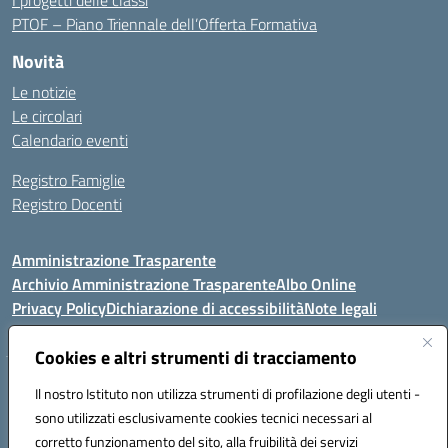
I progetti delle classi
PTOF – Piano Triennale dell’Offerta Formativa
Novità
Le notizie
Le circolari
Calendario eventi
Registro Famiglie
Registro Docenti
Amministrazione Trasparente
Archivio Amministrazione Trasparente
Albo Online
Privacy Policy
Dichiarazione di accessibilità
Note legali
Cookies e altri strumenti di tracciamento
Istituto Comprensivo Statale
Il nostro Istituto non utilizza strumenti di profilazione degli utenti -
8° G. FALCONE – R. SCAUDA"
sono utilizzati esclusivamente cookies tecnici necessari al
Via Cupa Campanariello, 5 - 80059, Torre del Greco (NA)
corretto funzionamento del sito, alla fruibilità dei servizi