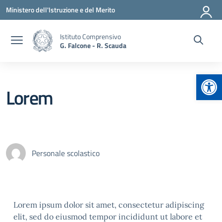
Vai ai contenuti
Vai al menu di navigazione
Vai al footer
Ministero dell'Istruzione e del Merito
Istituto Comprensivo
G. Falcone - R. Scauda
Apr
Lorem
Personale scolastico
Lorem ipsum dolor sit amet, consectetur adipiscing
elit, sed do eiusmod tempor incididunt ut labore et