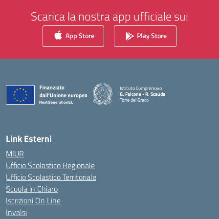
Scarica la nostra app ufficiale su:
App Store
Play Store
Istituto Comprensivo
G. Falcone - R. Scauda
Torre del Greco
— Visita la pagina iniziale della scuola
Link Esterni
MIUR
Ufficio Scolastico Regionale
Ufficio Scolastico Territoriale
Scuola in Chiaro
Iscrizioni On Line
Invalsi