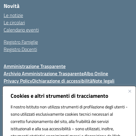
Novità
Le notizie
Le circolari
Calendario eventi
Registro Famiglie
Registro Docenti
Amministrazione Trasparente
Archivio Amministrazione Trasparente
Albo Online
Privacy Policy
Dichiarazione di accessibilità
Note legali
Cookies e altri strumenti di tracciamento
Istituto Comprensivo Statale
Il nostro Istituto non utilizza strumenti di profilazione degli utenti -
8° G. FALCONE – R. SCAUDA"
sono utilizzati esclusivamente cookies tecnici necessari al
Via Cupa Campanariello, 5 - 80059, Torre del Greco (NA)
corretto funzionamento del sito, alla fruibilità dei servizi
Tel. +39 0818834377 - Fax +39 0818834377 - Cod.Fisc. 95170530638
istituzionali e alla sua accessibilità – sono utilizzati, inoltre,
Email: naic8df00a@istruzione.it - PEC: naic8df00a@pec.istruzione.it
strumenti statistici anonimizzati messi a disposizione da Web