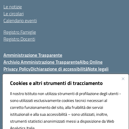
Le notizie
Le circolari
Calendario eventi
Registro Famiglie
Registro Docenti
Amministrazione Trasparente
Archivio Amministrazione Trasparente
Albo Online
Privacy Policy
Dichiarazione di accessibilità
Note legali
Cookies e altri strumenti di tracciamento
Istituto Comprensivo Statale
Il nostro Istituto non utilizza strumenti di profilazione degli utenti -
8° G. FALCONE – R. SCAUDA"
sono utilizzati esclusivamente cookies tecnici necessari al
Via Cupa Campanariello, 5 - 80059, Torre del Greco (NA)
corretto funzionamento del sito, alla fruibilità dei servizi
Tel. +39 0818834377 - Fax +39 0818834377 - Cod.Fisc. 95170530638
istituzionali e alla sua accessibilità – sono utilizzati, inoltre,
Email: naic8df00a@istruzione.it - PEC: naic8df00a@pec.istruzione.it
strumenti statistici anonimizzati messi a disposizione da Web
Analytics Italia.