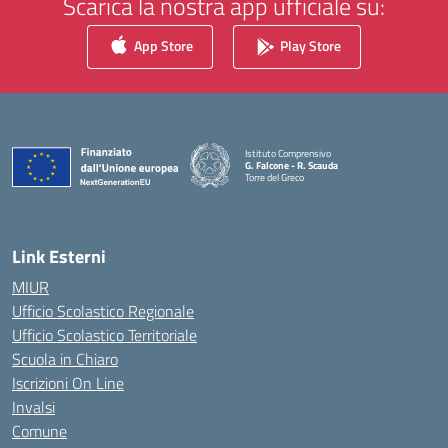
Scarica la nostra app ufficiale su:
App Store
Play Store
Istituto Comprensivo
G. Falcone - R. Scauda
Torre del Greco
— Visita la pagina iniziale della scuola
Link Esterni
MIUR
Ufficio Scolastico Regionale
Ufficio Scolastico Territoriale
Scuola in Chiaro
Iscrizioni On Line
Invalsi
Comune