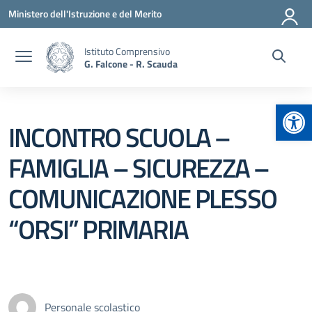
Vai ai contenuti
Vai al menu di navigazione
Vai al footer
Ministero dell'Istruzione e del Merito
Istituto Comprensivo
G. Falcone - R. Scauda
Apr
INCONTRO SCUOLA –
FAMIGLIA – SICUREZZA –
COMUNICAZIONE PLESSO
“ORSI” PRIMARIA
Personale scolastico