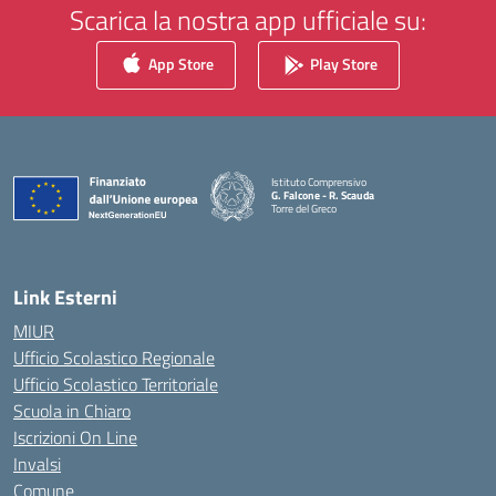
Scarica la nostra app ufficiale su:
App Store
Play Store
Istituto Comprensivo
G. Falcone - R. Scauda
Torre del Greco
— Visita la pagina iniziale della scuola
Link Esterni
MIUR
Ufficio Scolastico Regionale
Ufficio Scolastico Territoriale
Scuola in Chiaro
Iscrizioni On Line
Invalsi
Comune