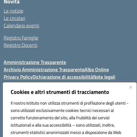
Novità
Le notizie
Le circolari
Calendario eventi
Registro Famiglie
Registro Docenti
Amministrazione Trasparente
Archivio Amministrazione Trasparente
Albo Online
Privacy Policy
Dichiarazione di accessibilità
Note legali
Cookies e altri strumenti di tracciamento
Istituto Comprensivo Statale
Il nostro Istituto non utilizza strumenti di profilazione degli utenti -
8° G. FALCONE – R. SCAUDA"
sono utilizzati esclusivamente cookies tecnici necessari al
Via Cupa Campanariello, 5 - 80059, Torre del Greco (NA)
corretto funzionamento del sito, alla fruibilità dei servizi
Tel. +39 0818834377 - Fax +39 0818834377 - Cod.Fisc. 95170530638
istituzionali e alla sua accessibilità – sono utilizzati, inoltre,
Email: naic8df00a@istruzione.it - PEC: naic8df00a@pec.istruzione.it
strumenti statistici anonimizzati messi a disposizione da Web