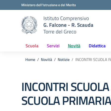
Vai ai contenuti
Vai al menu di navigazione
Vai al footer
Ministero dell'Istruzione e del Merito
Istituto Comprensivo
G. Falcone - R. Scauda
Torre del Greco
Scuola
Servizi
Novità
Didattica
Home
Novità
Notizie
INCONTRI SCUOLA F
INCONTRI SCUOLA 
SCUOLA PRIMARIA