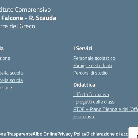
tituto Comprensivo
 Falcone - R. Scauda
rre del Greco
Visita la pagina iniziale della scuola
la
I Servizi
zione
Personale scolastico
Famiglie e studenti
della scuola
Percorsi di studio
della scuola
Didattica
azione
Offerta formativa
I progetti delle classi
PTOF – Piano Triennale dell’Off
Formativa
one Trasparente
Albo Online
Privacy Policy
Dichiarazione di accessib