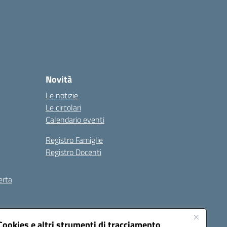
Novità
Le notizie
Le circolari
Calendario eventi
Registro Famiglie
Registro Docenti
erta
ilità
Note legali
Cookies e altri strumenti di tracciamento