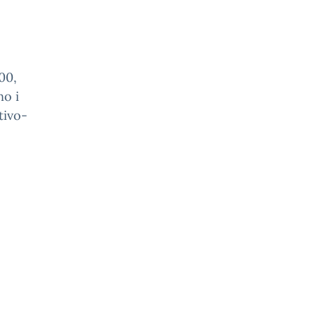
00,
no i
tivo-