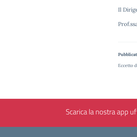
Il Diri
Prof.ss
Pubblicat
Eccetto d
Scarica la nostra app uff