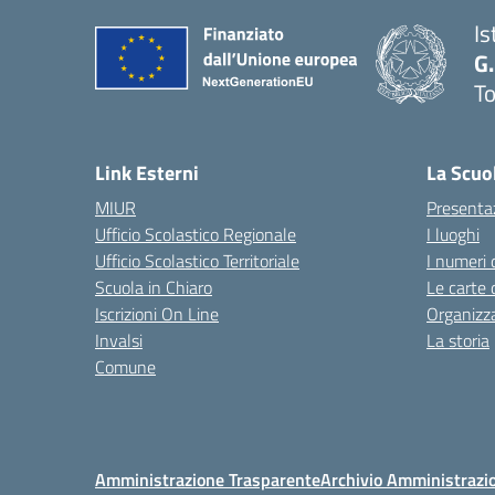
Is
G.
To
— 
Link Esterni
La Scuo
MIUR
Presenta
Ufficio Scolastico Regionale
I luoghi
Ufficio Scolastico Territoriale
I numeri 
Scuola in Chiaro
Le carte 
Iscrizioni On Line
Organizz
Invalsi
La storia
Comune
Amministrazione Trasparente
Archivio Amministrazi