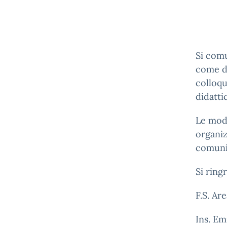
Si comu
come da
colloqu
didatti
Le moda
organiz
comunic
Si ring
F.S. Are
Ins. Em