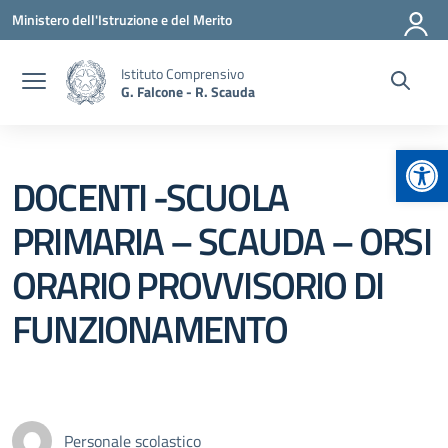
Vai ai contenuti
Vai al menu di navigazione
Vai al footer
Ministero dell'Istruzione e del Merito
Istituto Comprensivo
G. Falcone - R. Scauda
Apr
DOCENTI -SCUOLA
PRIMARIA – SCAUDA – ORSI
ORARIO PROVVISORIO DI
FUNZIONAMENTO
Personale scolastico